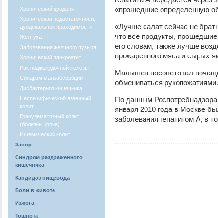
«прошедшие определенную обр
Хронический дуоденит
Хроническая недостаточность
«Лучше салат сейчас не брать
дуоденальной проходимости
что все продукты, прошедшие
Желтуха
его словам, также лучше возд
Заболевания желчного пузыря
прожаренного мяса и сырых я
Хронический панкреатит
Рак поджелудочной железы
Малышев посоветовал почаще 
Синдром мальабсорбции
обмениваться рукопожатиями.
Дисбактериоз кишечника
Неспецифический язвенный
По данным Роспотребнадзора, 
колит
января 2010 года в Москве бы
Гранулематозный колит
заболевания гепатитом А, в то
(болезнь Крона)
Ишемический колит
Запор
Синдром раздраженного
кишечника
Кандидоз пищевода
Боли в животе
Изжога
Тошнота