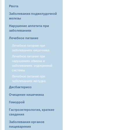
Рвота
Заболевания поджелудочной
железы
Нарушение аппетита при
заболеваниях
Лечебное питание
Лечебное питание при
заболеваниях кишечника
Лечебное питание при
нарушениях обмена и
заболеваниях эндокринной
системы
Лечебное питание при
заболеваниях желудка
Дисбактериоз
Очищение кишечника
Геморрой
Гастроэнтерология, краткие
сведения
Заболевания органов
пищеварения