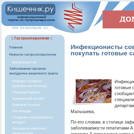
:: Гастроэнтерология ::
Инфекционисты сов
Главная
покупать готовые 
Новости гастроэнтерологии
Архив новостей
Заболевания органов
желудочно-кишечного тракта
Инфекцио
Рефлюкс-эзофагит
(рефлюксная болезнь)
готовые 
Пищевод Баррета
сообщает
Хронический гастрит
специали
Язвенная болезнь
департам
Малышева.
Рак желудка
Синдромы оперированного
По его словам, в столице за
желудка
заболеваемости гепатитами А
Желудочно-кишечные
кровотечения
гепатита А передается через 