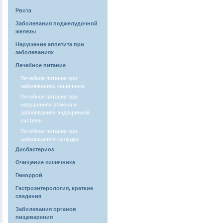
Рвота
Заболевания поджелудочной
железы
Нарушение аппетита при
заболеваниях
Лечебное питание
Лечебное питание при
заболеваниях кишечника
Лечебное питание при
нарушениях обмена и
заболеваниях эндокринной
системы
Лечебное питание при
заболеваниях желудка
Дисбактериоз
Очищение кишечника
Геморрой
Гастроэнтерология, краткие
сведения
Заболевания органов
пищеварения