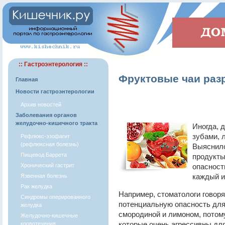
:: Гастроэнтерология ::
Фруктовые чаи раз
Главная
Новости гастроэнтерологии
Архив новостей
Заболевания органов
желудочно-кишечного тракта
Иногда, 
зубами, 
Рефлюкс-эзофагит
(рефлюксная болезнь)
Выяснило
Пищевод Баррета
продукты
Хронический гастрит
опасност
каждый и
Язвенная болезнь
Рак желудка
Например, стоматологи говоря
Синдромы оперированного
потенциальную опасность для 
желудка
смородиной и лимоном, потому
Желудочно-кишечные
которые очень агрессивны дл
кровотечения