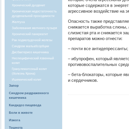
которые содержатся в энергет
Хронический дуоденит
агрессивное воздействие на э
Хроническая недостаточность
дуоденальной проходимости
Опасность также представляе
Желтуха
снижается выработка слюны, а
Заболевания желчного пузыря
слизистая рта и снижается за
Хронический панкреатит
препаратов можно отнести:
Рак поджелудочной железы
Синдром мальабсорбции
– почти все антидепрессанты;
Дисбактериоз кишечника
– ибупрофен, который являет
Неспецифический язвенный
колит
противовоспалительных средс
Гранулематозный колит
(болезнь Крона)
– бета-блокаторы, которые я
Ишемический колит
и сердечников.
Запор
Синдром раздраженного
кишечника
Кандидоз пищевода
Боли в животе
Изжога
Тошнота