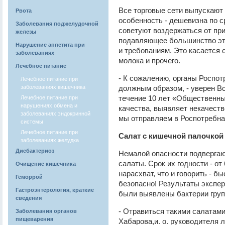
Все торговые сети выпускают
Рвота
особенность - дешевизна по 
Заболевания поджелудочной
советуют воздержаться от при
железы
подавляющее большинство эти
Нарушение аппетита при
и требованиям. Это касается 
заболеваниях
молока и прочего.
Лечебное питание
- К сожалению, органы Роспо
Лечебное питание при
заболеваниях кишечника
должным образом, - уверен Вс
течение 10 лет «Общественны
Лечебное питание при
нарушениях обмена и
качества, выявляет некачест
заболеваниях эндокринной
мы отправляем в Роспотребнад
системы
Лечебное питание при
Салат с кишечной палочкой
заболеваниях желудка
Дисбактериоз
Немалой опасности подвергаю
салаты. Срок их годности - от 
Очищение кишечника
нарасхват, что и говорить - б
Геморрой
безопасно! Результаты экспер
Гастроэнтерология, краткие
были выявлены бактерии груп
сведения
- Отравиться такими салатами
Заболевания органов
пищеварения
Хабарова,и. о. руководителя