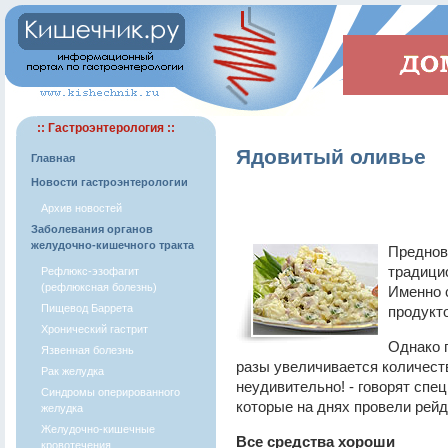
:: Гастроэнтерология ::
Ядовитый оливье
Главная
Новости гастроэнтерологии
Архив новостей
Заболевания органов
желудочно-кишечного тракта
Преднов
традицио
Рефлюкс-эзофагит
(рефлюксная болезнь)
Именно 
Пищевод Баррета
продукт
Хронический гастрит
Однако п
Язвенная болезнь
разы увеличивается количест
Рак желудка
неудивительно! - говорят сп
Синдромы оперированного
которые на днях провели рейд
желудка
Желудочно-кишечные
Все средства хороши
кровотечения