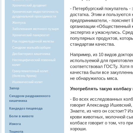
Хронический дуоденит
- Петербургский покупатель -
Хроническая недостаточность
достатка. Этим и пользуются
дуоденальной проходимости
предприниматели, - поясняет
Желтуха
организации «Общественный к
Заболевания желчного пузыря
экспертиз и ужаснулись. Сред
Хронический панкреатит
популярных продуктов, котор
Рак поджелудочной железы
стандартам качества.
Синдром мальабсорбции
Дисбактериоз кишечника
Например, из 10 видов доктор
используемой для приготовле
Неспецифический язвенный
колит
соответствовал ГОСТу. Хотя 
Гранулематозный колит
качества были все закупленн
(болезнь Крона)
не обнаружилось мяса.
Ишемический колит
Употреблять такую колбасу 
Запор
Синдром раздраженного
- Во всех исследованных колб
кишечника
говорит Александр Ишевский, 
Кандидоз пищевода
Знаете, из чего он состоит? 
Боли в животе
крови животных, молочной сыв
колбасе говорит о том, что п
Изжога
хороши.
Тошнота