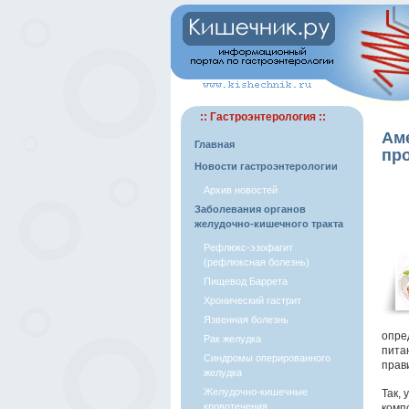
:: Гастроэнтерология ::
Ам
Главная
про
Новости гастроэнтерологии
Архив новостей
Заболевания органов
желудочно-кишечного тракта
Рефлюкс-эзофагит
(рефлюксная болезнь)
Пищевод Баррета
Хронический гастрит
Язвенная болезнь
опре
Рак желудка
пита
Синдромы оперированного
прав
желудка
Желудочно-кишечные
Так,
кровотечения
комп