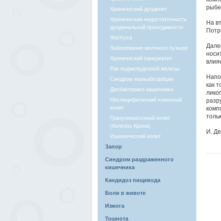
рыбе
Хронический дуоденит
Хроническая недостаточность
На в
дуоденальной проходимости
Потр
Желтуха
Дале
Заболевания желчного пузыря
носи
Хронический панкреатит
влия
Рак поджелудочной железы
Напо
Синдром мальабсорбции
как 
Дисбактериоз кишечника
лико
Неспецифический язвенный
разр
колит
комп
тольк
Гранулематозный колит
(болезнь Крона)
И. Д
Ишемический колит
Запор
Синдром раздраженного
кишечника
Кандидоз пищевода
Боли в животе
Изжога
Тошнота