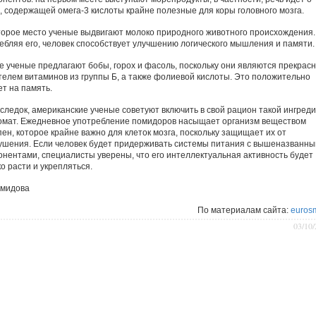
, содержащей омега-3 кислоты крайне полезные для коры головного мозга.
торое место ученые выдвигают молоко природного животного происхождения.
ебляя его, человек способствует улучшению логического мышления и памяти.
е ученые предлагают бобы, горох и фасоль, поскольку они являются прекрас
телем витаминов из группы Б, а также фолиевой кислоты. Это положительно
ет на память.
следок, американские ученые советуют включить в свой рацион такой ингред
томат. Ежедневное употребление помидоров насыщает организм веществом
пен, которое крайне важно для клеток мозга, поскольку защищает их от
ушения. Если человек будет придерживать системы питания с вышеназванн
онентами, специалисты уверены, что его интеллектуальная активность будет
о расти и укрепляться.
емидова
По материалам сайта:
eurosm
03/10