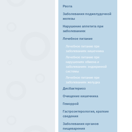
Рвота
Заболевания поджелудочной
железы
Нарушение аппетита при
заболеваниях
Лечебное питание
Лечебное питание при
заболеваниях кишечника
Лечебное питание при
нарушениях обмена и
заболеваниях эндокринной
системы
Лечебное питание при
заболеваниях желудка
Дисбактериоз
Очищение кишечника
Геморрой
Гастроэнтерология, краткие
сведения
Заболевания органов
пищеварения