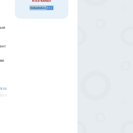
RSS-канал
ным
иент
ыми
i.ru
/2013