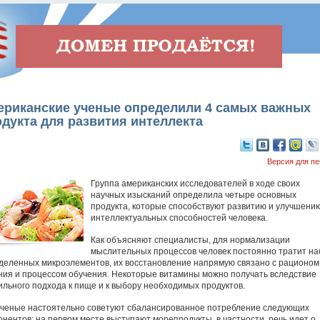
ериканские ученые определили 4 самых важных
дукта для развития интеллекта
Версия для пе
Группа американских исследователей в ходе своих
научных изысканий определила четыре основных
продукта, которые способствуют развитию и улучшени
интеллектуальных способностей человека.
Как объясняют специалисты, для нормализации
мыслительных процессов человек постоянно тратит на
деленных микроэлементов, их восстановление напрямую связано с рационом
ния и процессом обучения. Некоторые витамины можно получать вследствие
ильного подхода к пище и к выбору необходимых продуктов.
 ученые настоятельно советуют сбалансированное потребление следующих
онентов: на первом месте выступают морепродукты, в частности, речь идет о