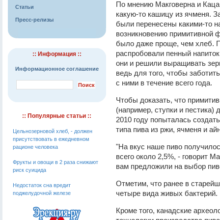
По мнению Макговерна и Каца
Статьи
какую-то кашицу из ячменя. З
Пресс-релизы
были перенесены какими-то на
возникновению примитивной фо
было даже проще, чем хлеб. П
распробовали пенный напиток 
:: Информация ::
они и решили выращивать зерн
Информационное соглашение
ведь для того, чтобы заботит
с ними в течение всего года.
Чтобы доказать, что примити
(например, ступки и пестика)
:: Популярные статьи ::
2010 году попыталась создать
типа пива из ржи, ячменя и ай
Цельнозерновой хлеб, - должен
присутствовать в ежедневном
"На вкус наше пиво получилос
рационе человека
всего около 2,5%, - говорит Ма
Фрукты и овощи в 2 раза снижают
вам предложили на выбор пиво
риск суицида
Отметим, что ранее в старей
Недостаток сна вредит
четыре вида живых бактерий.
поджелудочной железе
Кроме того, канадские археол