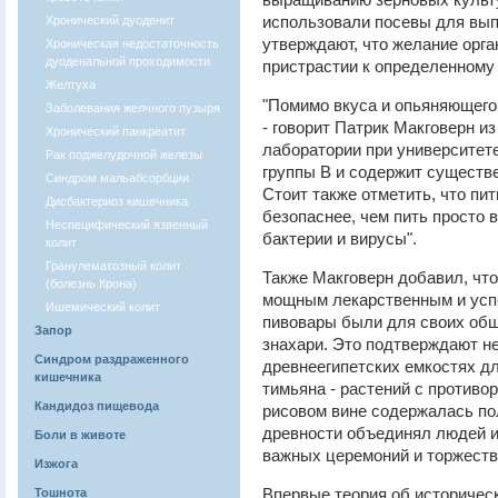
использовали посевы для вып
Хронический дуоденит
утверждают, что желание орг
Хроническая недостаточность
дуоденальной проходимости
пристрастии к определенному 
Желтуха
"Помимо вкуса и опьяняющего
Заболевания желчного пузыря
- говорит Патрик Макговерн и
Хронический панкреатит
лаборатории при университете
Рак поджелудочной железы
группы B и содержит существ
Синдром мальабсорбции
Стоит также отметить, что пит
Дисбактериоз кишечника
безопаснее, чем пить просто 
Неспецифический язвенный
бактерии и вирусы".
колит
Гранулематозный колит
Также Макговерн добавил, что
(болезнь Крона)
мощным лекарственным и успо
Ишемический колит
пивовары были для своих об
Запор
знахари. Это подтверждают не
Синдром раздраженного
древнеегипетских емкостях д
кишечника
тимьяна - растений с противо
Кандидоз пищевода
рисовом вине содержалась полы
древности объединял людей и
Боли в животе
важных церемоний и торжеств
Изжога
Впервые теория об историчес
Тошнота