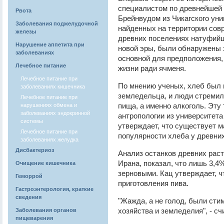
специалистом по древнейшей 
Рвота
Брейнвудом из Чикагского уни
Заболевания поджелудочной
найденных на территории сов
железы
древних поселениях натуфийце
Нарушение аппетита при
новой эры, были обнаружены з
заболеваниях
основной для предположения, 
Лечебное питание
жизни ради ячменя.
Лечебное питание при
По мнению ученых, хлеб был н
заболеваниях кишечника
земледельца, и люди стремил
Лечебное питание при
пища, а именно алкоголь. Эт
нарушениях обмена и
заболеваниях эндокринной
антропологии из университета
системы
утверждает, что существует 
Лечебное питание при
популярности хлеба у древних
заболеваниях желудка
Дисбактериоз
Анализ останков древних рас
Ирана, показал, что лишь 3,
Очищение кишечника
зерновыми. Кац утверждает, ч
Геморрой
приготовления пива.
Гастроэнтерология, краткие
сведения
"Жажда, а не голод, были сти
хозяйства и земледелия", - сч
Заболевания органов
пищеварения