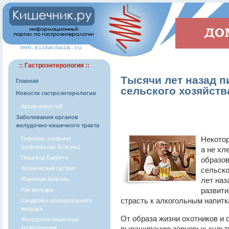
:: Гастроэнтерология ::
Тысячи лет назад 
Главная
сельского хозяйств
Новости гастроэнтерологии
Архив новостей
Заболевания органов
желудочно-кишечного тракта
Некотор
Рефлюкс-эзофагит
(рефлюксная болезнь)
а не хл
Пищевод Баррета
образов
Хронический гастрит
сельско
Язвенная болезнь
лет наз
развити
Рак желудка
страсть к алкогольным напитк
Синдромы оперированного
желудка
От образа жизни охотников и
Желудочно-кишечные
кровотечения
выращиванию зерновых культу