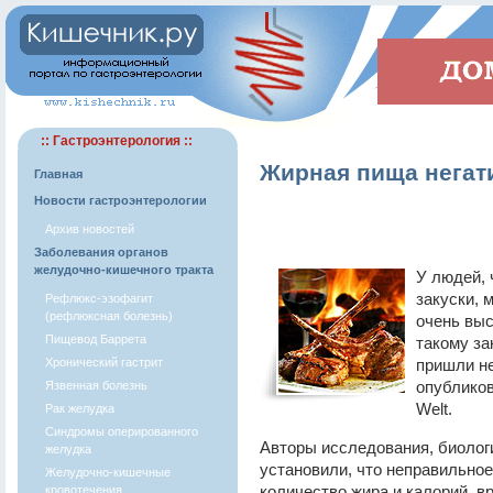
:: Гастроэнтерология ::
Жирная пища негати
Главная
Новости гастроэнтерологии
Архив новостей
Заболевания органов
желудочно-кишечного тракта
У людей,
закуски, 
Рефлюкс-эзофагит
(рефлюксная болезнь)
очень выс
Пищевод Баррета
такому за
Хронический гастрит
пришли не
опубликов
Язвенная болезнь
Welt.
Рак желудка
Синдромы оперированного
Авторы исследования, биолог
желудка
установили, что неправильно
Желудочно-кишечные
количество жира и калорий, 
кровотечения