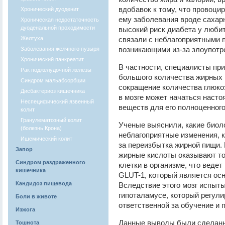
вдобавок к тому, что провоци
Хронический дуоденит
ему заболевания вроде сахарн
Хроническая недостаточность
дуоденальной проходимости
высокий риск диабета у любит
Желтуха
связали с неблагоприятными п
возникающими из-за злоупотр
Заболевания желчного пузыря
Хронический панкреатит
В частности, специалисты при
Рак поджелудочной железы
большого количества жирных 
Синдром мальабсорбции
сокращение количества глюкоз
Дисбактериоз кишечника
в мозге может начаться наст
Неспецифический язвенный
веществ для его полноценног
колит
Гранулематозный колит
Ученые выяснили, какие биол
(болезнь Крона)
неблагоприятные изменения, к
Ишемический колит
за переизбытка жирной пищи.
Запор
жирные кислоты оказывают то
Синдром раздраженного
клетки в организме, что веде
кишечника
GLUT-1, который является ос
Кандидоз пищевода
Вследствие этого мозг испыты
гипоталамусе, который регули
Боли в животе
ответственной за обучение и 
Изжога
Данные выводы были сделаны
Тошнота