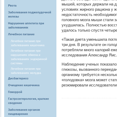
мышей, которых держали на д
Рвота
условиях жирного рациона у 
Заболевания поджелудочной
недостаточность необходимог
железы
головного мозга мыши стали з
Нарушение аппетита при
ухудшилась. Полностью восс
заболеваниях
удалось только спустя четыре
Лечебное питание
«Такая диета уменьшила погло
Лечебное питание при
три дня. В результате он голо
заболеваниях кишечника
потребляли много калорий еже
Лечебное питание при
исследования Александр Яис.
нарушениях обмена и
заболеваниях эндокринной
системы
Наблюдение ученых показало:
Лечебное питание при
глюкозы, вызванного перееда
заболеваниях желудка
организму требуется несколь
Дисбактериоз
«голодовка» мозга может стат
резюмировали исследователи
Очищение кишечника
Геморрой
Гастроэнтерология, краткие
сведения
Заболевания органов
пищеварения