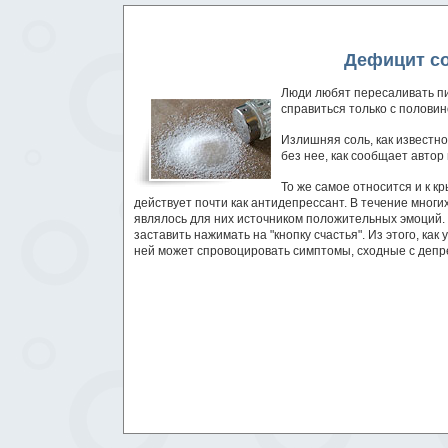
Дефицит со
Люди любят пересаливать пи
справиться только с половин
Излишняя соль, как известн
без нее, как сообщает авто
То же самое относится и к 
действует почти как антидепрессант. В течение мног
являлось для них источником положительных эмоций.
заставить нажимать на "кнопку счастья". Из этого, к
ней может спровоцировать симптомы, сходные с депр