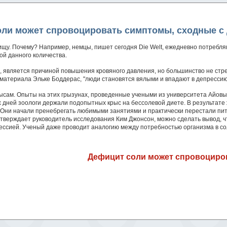
ли может спровоцировать симптомы, сходные с
щу. Почему? Например, немцы, пишет сегодня Die Welt, ежедневно потребляю
ой данного количества.
о, является причиной повышения кровяного давления, но большинство не стр
р материала Эльке Боддерас, "люди становятся вялыми и впадают в депрессию
крысам. Опыты на этих грызунах, проведенные учеными из университета Айовы
их дней зоологи держали подопытных крыс на бессолевой диете. В результате
 Они начали пренебрегать любимыми занятиями и практически перестали пи
ак утверждает руководитель исследования Ким Джонсон, можно сделать вывод,
ессией. Ученый даже проводит аналогию между потребностью организма в со
Дефицит соли может спровоциро