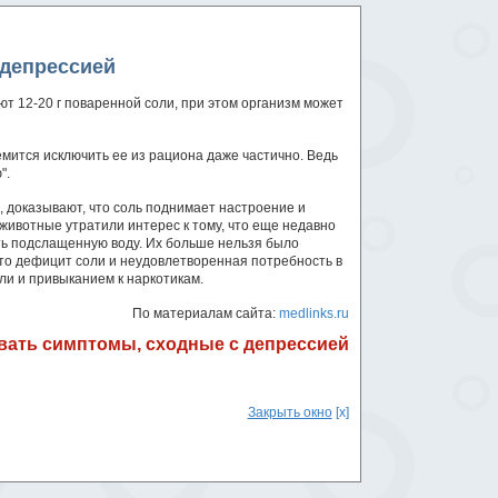
 депрессией
т 12-20 г поваренной соли, при этом организм может
емится исключить ее из рациона даже частично. Ведь
".
, доказывают, что соль поднимает настроение и
 животные утратили интерес к тому, что еще недавно
ть подслащенную воду. Их больше нельзя было
 что дефицит соли и неудовлетворенная потребность в
ли и привыканием к наркотикам.
По материалам сайта:
medlinks.ru
вать симптомы, сходные с депрессией
Закрыть окно
[x]