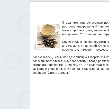
Стараниями многочисленных иссл
распропагандированный напиток 
главе с профессором Декланом Н
морщинами. Этот чай делают пре
Они изучили способность экстрак
а также легких и артерий. Он же
прочность», — говорит профессо
Как оказалось, белый чай дезактивирует ферменты, ко
развитии воспалительных заболеваний вроде ревмато
экстракта, гораздо меньшие, чем те, что содержатся 
убыванию своей силы они расположились после белого 
сообщает "Химия и жизнь".