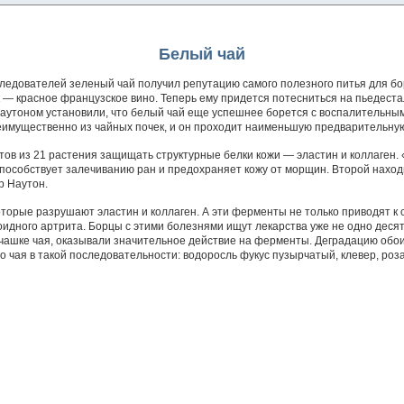
Белый чай
едователей зеленый чай получил репутацию самого полезного питья для бор
— красное французское вино. Теперь ему придется потесниться на пьедестал
аутоном установили, что белый чай еще успешнее борется с воспалительным
имущественно из чайных почек, и он проходит наименьшую предварительную
тов из 21 растения защищать структурные белки кожи — эластин и коллаген. 
 способствует залечиванию ран и предохраняет кожу от морщин. Второй наход
р Наутон.
торые разрушают эластин и коллаген. А эти ферменты не только приводят к с
идного артрита. Борцы с этими болезнями ищут лекарства уже не одно деся
в чашке чая, оказывали значительное действие на ферменты. Деградацию обои
чая в такой последовательности: водоросль фукус пузырчатый, клевер, роза, 