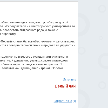
ьбы с антиоксидантами, вчистую обыграв другой
е. Исследователи из Кингстоунского университета во
и заболеваниями разного рода, а также с
 обработку.
«Первый из этих белков обеспечивает упругость кожи,
ится в соединительной ткани и придает ей упругость и
тарению, но и вместе с оксидантами участвуют в
тилетие. К удивлению ученых, совсем малые дозы
х белков тормозят еще восемь экстрактов. По
зеленый чай, дягиль, анис и гранат. Об этом
Источник
Белый чай
Закрыть окно
[x]