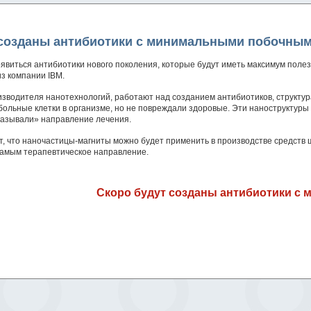
 созданы антибиотики с минимальными побочны
явиться антибиотики нового поколения, которые будут иметь максимум поле
з компании IBM.
изводителя нанотехнологий, работают над созданием антибиотиков, структур
больные клетки в организме, но не повреждали здоровые. Эти наноструктур
казывали» направление лечения.
т, что наночастицы-магниты можно будет применить в производстве средств 
самым терапевтическое направление.
Скоро будут созданы антибиотики 