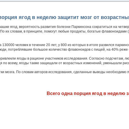
порция ягод в неделю защитит мозг от возрастн
чашке ягод, вероятность развития болезни Паркинсона сократиться на четвер
По их словам, в принципе, помогут любые продукты, богатые флавоноидами (в 
130000 человек в течение 20 лет, у 800 из которых в итоге развился паркин
люди, потреблявшие большое количество флавоноидов с пищей, на 40% реже 
ривлекли ягоды в рационе участников исследования. Согласно подсчетам, л
я по всему, ягоды также защищали от возрастных изменений, уменьшали риск
етки мозга. По словам авторов исследования, сделанные выводы необходимо
Всего одна порция ягод в неделю 