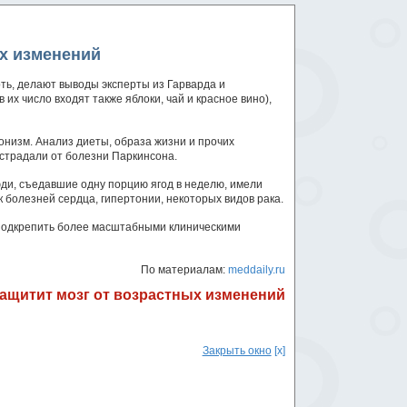
ых изменений
ть, делают выводы эксперты из Гарварда и
их число входят также яблоки, чай и красное вино),
сонизм. Анализ диеты, образа жизни и прочих
страдали от болезни Паркинсона.
юди, съедавшие одну порцию ягод в неделю, имели
 болезней сердца, гипертонии, некоторых видов рака.
 подкрепить более масштабными клиническими
По материалам:
meddaily.ru
защитит мозг от возрастных изменений
Закрыть окно
[x]