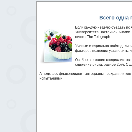
Всего одна 
Если каждую неделю съедать по 
Университета Восточной Англии. 
пишет The Telegraph.
Ученые специально наблюдали за 
факторов позволил установить: 
Особое внимание специалистов п
снижение риска, равное 25%. Суд
А подкласс флавоноидов - антоцианы - сохраняли кл
испытаниями.