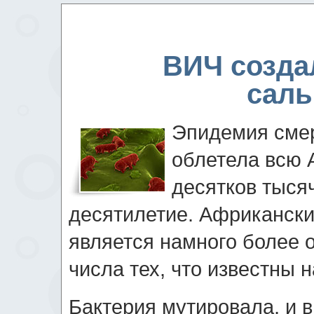
ВИЧ созда
сал
Эпидемия сме
облетела всю 
десятков тыся
десятилетие. Африканск
является намного более 
числа тех, что известны 
Бактерия мутировала, и в