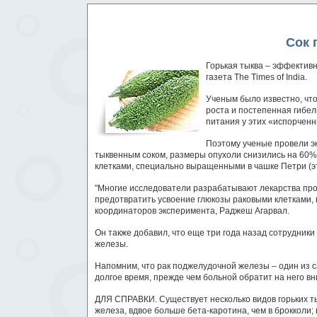
Сок 
Горькая тыква – эффектив
газета The Times of India.
Ученым было известно, что
роста и постепенная гибел
питания у этих «испорченн
Поэтому ученые провели эк
тыквенным соком, размеры опухоли снизились на 60%,
клетками, специально выращенными в чашке Петри (э
"Многие исследователи разрабатывают лекарства про
предотвратить усвоение глюкозы раковыми клетками, в
координаторов эксперимента, Раджеш Агарвал.
Он также добавил, что еще три года назад сотрудник
железы.
Напомним, что рак поджелудочной железы – один из са
долгое время, прежде чем больной обратит на него в
ДЛЯ СПРАВКИ. Существует несколько видов горьких ты
железа, вдвое больше бета-каротина, чем в брокколи;