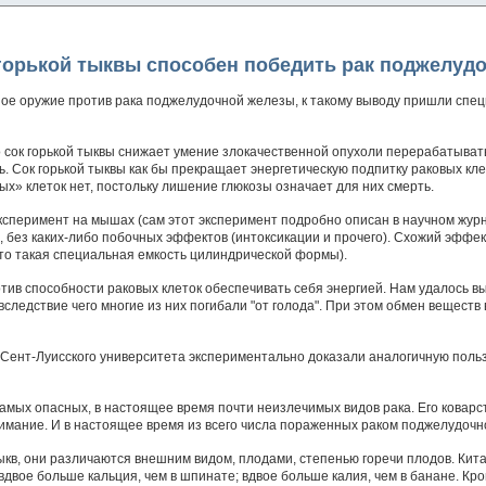
горькой тыквы способен победить рак поджелуд
ное оружие против рака поджелудочной железы, к такому выводу пришли спе
 сок горькой тыквы снижает умение злокачественной опухоли перерабатывать 
ь. Сок горькой тыквы как бы прекращает энергетическую подпитку раковых клет
ых» клеток нет, постольку лишение глюкозы означает для них смерть.
сперимент на мышах (сам этот эксперимент подробно описан в научном журнал
 без каких-либо побочных эффектов (интоксикации и прочего). Схожий эффе
то такая специальная емкость цилиндрической формы).
тив способности раковых клеток обеспечивать себя энергией. Нам удалось в
следствие чего многие из них погибали "от голода". При этом обмен веществ 
и Сент-Луисского университета экспериментально доказали аналогичную польз
мых опасных, в настоящее время почти неизлечимых видов рака. Его коварств
нимание. И в настоящее время из всего числа пораженных раком поджелудоч
кв, они различаются внешним видом, плодами, степенью горечи плодов. Китай
 вдвое больше кальция, чем в шпинате; вдвое больше калия, чем в банане. Кр