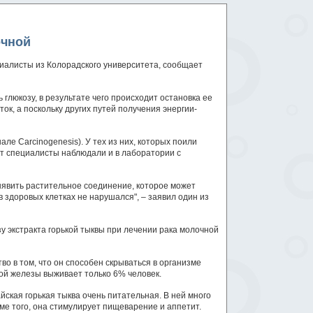
очной
циалисты из Колорадского университета, сообщает
глюкозу, в результате чего происходит остановка ее
ок, а поскольку других путей получения энергии-
е Carcinogenesis). У тех из них, которых поили
кт специалисты наблюдали и в лаборатории с
ыявить растительное соединение, которое может
в здоровых клетках не нарушался", – заявил один из
у экстракта горькой тыквы при лечении рака молочной
о в том, что он способен скрываться в организме
ной железы выживает только 6% человек.
ская горькая тыква очень питательная. В ней много
оме того, она стимулирует пищеварение и аппетит.