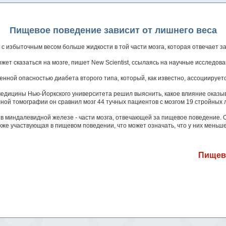
Пищевое поведение зависит от лишнего веса
 с избыточным весом больше жидкости в той части мозга, которая отвечает 
ет сказаться на мозге, пишет New Scientist, ссылаясь на научные исследова
енной опасностью диабета второго типа, который, как известно, ассоциируе
едицины Нью-Йоркского университета решил выяснить, какое влияние оказыва
ой томографии он сравнил мозг 44 тучных пациентов с мозгом 19 стройных л
 в миндалевидной железе - части мозга, отвечающей за пищевое поведение. О
акже участвующая в пищевом поведении, что может означать, что у них мень
Пищево