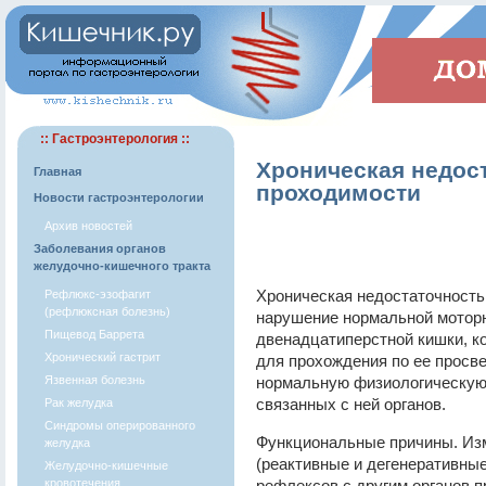
:: Гастроэнтерология ::
Хроническая недос
Главная
проходимости
Новости гастроэнтерологии
Архив новостей
Заболевания органов
желудочно-кишечного тракта
Хроническая недостаточность
Рефлюкс-эзофагит
(рефлюксная болезнь)
нарушение нормальной моторн
Пищевод Баррета
двенадцатиперстной кишки, к
Хронический гастрит
для прохождения по ее просв
Язвенная болезнь
нормальную физиологическую
связанных с ней органов.
Рак желудка
Синдромы оперированного
Функциональные причины. Изм
желудка
(реактивные и дегенеративные
Желудочно-кишечные
кровотечения
рефлексов с другим органов пр