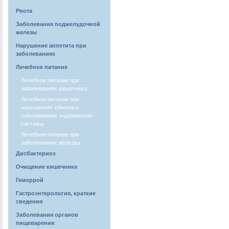
Рвота
Заболевания поджелудочной
железы
Нарушение аппетита при
заболеваниях
Лечебное питание
Лечебное питание при
заболеваниях кишечника
Лечебное питание при
нарушениях обмена и
заболеваниях эндокринной
системы
Лечебное питание при
заболеваниях желудка
Дисбактериоз
Очищение кишечника
Геморрой
Гастроэнтерология, краткие
сведения
Заболевания органов
пищеварения