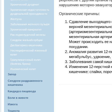
нарушению моторно-эвакуато
Хронический дуоденит
Хроническая недостаточность
Органические причины:
дуоденальной проходимости
Желтуха
Сдавление выходящего 
Заболевания желчного пузыря
верхней мезентериально
Хронический панкреатит
(артериомезентериальна
Рак поджелудочной железы
мезентериальная артери
Синдром мальабсорбции
Может происходить ее н
Дисбактериоз кишечника
похудании.
Неспецифический язвенный
Аномалия развития 12-п
колит
мегабульбус, удвоение,
Гранулематозный колит
Заболевания самой кишки
(болезнь Крона)
Изменения 12-перстной 
Ишемический колит
кишечнике: спайки, поро
Запор
Синдром раздраженного
кишечника
Кандидоз пищевода
Боли в животе
Изжога
Тошнота