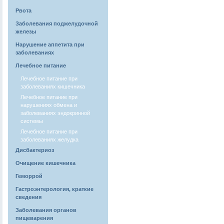
Рвота
Заболевания поджелудочной
железы
Нарушение аппетита при
заболеваниях
Лечебное питание
Лечебное питание при
заболеваниях кишечника
Лечебное питание при
нарушениях обмена и
заболеваниях эндокринной
системы
Лечебное питание при
заболеваниях желудка
Дисбактериоз
Очищение кишечника
Геморрой
Гастроэнтерология, краткие
сведения
Заболевания органов
пищеварения