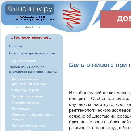
:: Гастроэнтерология ::
Главная
Новости гастроэнтерологии
Архив новостей
Боль в животе при
Заболевания органов
желудочно-кишечного тракта
Рефлюкс-эзофагит
(рефлюксная болезнь)
Пищевод Баррета
Из заболеваний легких чаще 
Хронический гастрит
плевриты. Особенно значител
Язвенная болезнь
случаях, когда отсутствуют х
Рак желудка
рентгенологического исследо
Синдромы оперированного
связано общностью иннервации
желудка
брюшины и органов брюшной п
Желудочно-кишечные
различных органов грудной кл
кровотечения