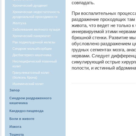
совпадать.
Хронический дуоденит
Хроническая недостаточность
При воспалительных процесса
дуоденальной проходимости
раздражение проходящих там
Желтуха
живота, что ведет не только 
Заболевания желчного пузыря
иннервируемой этими нервами
Хронический панкреатит
брюшной стенки. Развитие м
Рак поджелудочной железы
обусловлено раздражением це
Синдром мальабсорбции
грудных сегментах мозга, ан
Дисбактериоз кишечника
нервами. Следует дифференц
симулирующий острые хирург
Неспецифический язвенный
колит
полости, и истинный абдомин
Гранулематозный колит
(болезнь Крона)
Ишемический колит
Запор
Синдром раздраженного
кишечника
Кандидоз пищевода
Боли в животе
Изжога
Тошнота