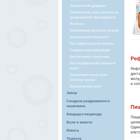
Хронический дуоденит
Хроническая недостаточность
дуоденальной проходимости
Желтуха
Заболевания желчного пузыря
Хронический панкреатит
Рак поджелудочной железы
Синдром мальабсорбции
Дисбактериоз кишечника
Реф
Неспецифический язвенный
колит
Рефл
дист
Гранулематозный колит
желу
(болезнь Крона)
и со
Ишемический колит
Запор
Синдром раздраженного
кишечника
Пищ
Кандидоз пищевода
Пище
цили
Боли в животе
Один
Изжога
клет
Тошнота