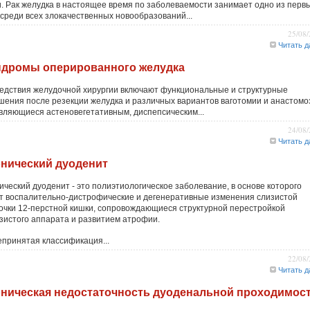
и. Рак желудка в настоящее время по заболеваемости занимает одно из перв
 среди всех злокачественных новообразований...
25/08
Читать д
дромы оперированного желудка
едствия желудочной хирургии включают функциональные и структурные
шения после резекции желудка и различных вариантов ваготомии и анастомо
вляющиеся астеновегетативным, диспепсическим...
24/08
Читать д
нический дуоденит
ический дуоденит - это полиэтиологическое заболевание, в основе которого
т воспалительно-дистрофические и дегенеративные изменения слизистой
очки 12-перстной кишки, сопровождающиеся структурной перестройкой
зистого аппарата и развитием атрофии.
принятая классификация...
22/08
Читать д
ническая недостаточность дуоденальной проходимос