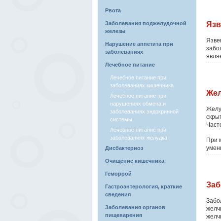
Рвота
Заболевания поджелудочной
Язв
железы
Язве
Нарушение аппетита при
забо
заболеваниях
являе
Лечебное питание
Лечебное питание при
заболеваниях кишечника
Жел
Лечебное питание при
нарушениях обмена и
Желу
заболеваниях эндокринной
скры
системы
Част
Лечебное питание при
заболеваниях желудка
При 
умен
Дисбактериоз
Очищение кишечника
Геморрой
Заб
Гастроэнтерология, краткие
сведения
Забо
Заболевания органов
желч
пищеварения
желч