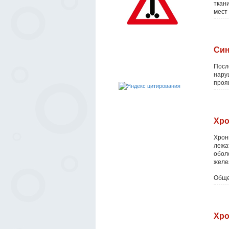
ткан
мест
Син
Посл
нару
проя
Хро
Хрон
лежа
обол
желе
Обще
Хро