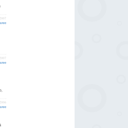
я
/2007
алее
/2007
алее
о,
/2006
алее
й