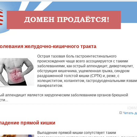
олевания желудочно-кишечного тракта
Острая тазовая боль гастроинтестинального
происхождения чаще всего ассоциируется с такими
заболеваниями, как острый аппендицит, дивертикулит,
обструкция кишечника, ущемленная грыжа, синдром
раздраженной толстой кишки (СРТК) и, реже, с
холециститом, холангитом, гастродуоденальными язвам
панкреатитом.
ый аппендицит является хирургическим заболеванием органов брюшной
ти...
12/03
Читать д
адение прямой кишки
Выпадение прямой кишки сопутствует таким