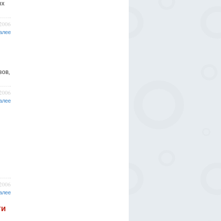
ых
/2006
алее
зов,
/2006
алее
/2006
алее
ти