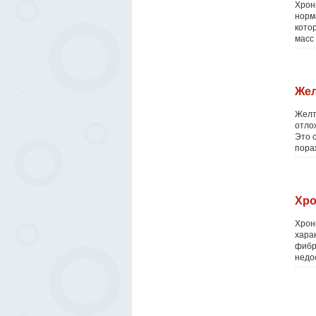
Хрон
норм
кото
масс
Жел
Желт
отло
Это 
пора
Хро
Хрон
хара
фибр
недо