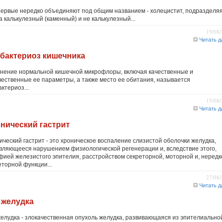
первые нередко объединяют под общим названием - холецистит, подразделя
а калькулезный (каменный) и не калькулезный...
19/08
Читать д
бактериоз кишечника
нение нормальной кишечной микрофлоры, включая качественные и
чественные ее параметры, а также место ее обитания, называется
ктериоз...
15/08
Читать д
нический гастрит
ический гастрит - это хроническое воспаление слизистой оболочки желудка,
вляющееся нарушением физиологической регенерации и, вследствие этого,
фией железистого эпителия, расстройством секреторной, моторной и, нередк
еторной функции...
27/08
Читать д
 желудка
желудка - злокачественная опухоль желудка, развивающаяся из эпителиально