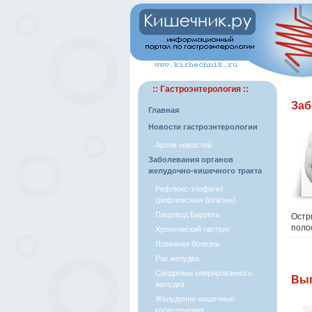
:: Гастроэнтерология ::
Заб
Главная
Новости гастроэнтерологии
Архив новостей
Заболевания органов
желудочно-кишечного тракта
Рефлюкс-эзофагит
(рефлюксная болезнь)
Пищевод Баррета
Остр
полос
Хронический гастрит
Язвенная болезнь
Рак желудка
Синдромы оперированного
Вып
желудка
Желудочно-кишечные
кровотечения