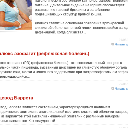
патологическим состояниям как понос, запоры, понижен
питание. Длительное сидение на горшке способствует
растяжению тазовой брюшины и ослаблению
подвешивающих структур прямой кишки.
Диагноз ставят на основании появления ярко-красной
слизистой оболочки прямой кишки, появляющейся вслед
дефекацией. Когда слизистая...
01/03
Читать д
люкс-эзофагит (рефлюксная болезнь)
юкс-эзофагит (РЭ) (рефлюксная болезнь) - это воспалительный процесс в
альной части пищевода, вызванный действием на слизистую оболочку органа
дочного сока, желчи и кишечного содержимого при гастроэзофагальном рефл
провождающийся...
29/08
Читать д
евод Баррета
вод Баррета является состоянием, характеризующимся наличием
ндрического эпителия в эпителиальной выстилке слизистой оболочки пищево
 из вариантов этой выстилки - кишечный эпителий с различным набором
очных элементов. Как желудочный...