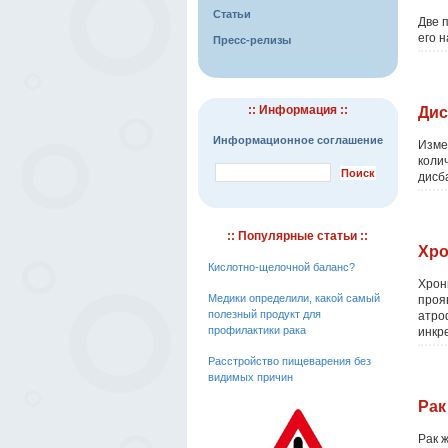
Статьи
Две 
его н
Пресс-релизы
:: Информация ::
Дис
Информационное соглашение
Изме
коли
дисба
:: Популярные статьи ::
Хро
Кислотно-щелочной баланс?
Хрон
Медики определили, какой самый
проя
полезный продукт для
атро
профилактики рака
инкр
Расстройство пищеварения без
видимых причин
Рак
Рак 