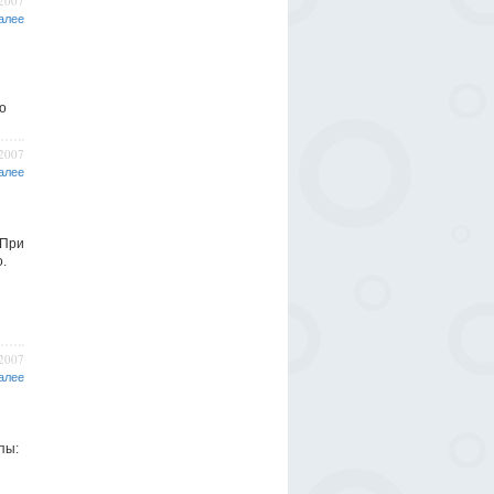
/2007
алее
о
/2007
алее
 При
.
/2007
алее
пы: