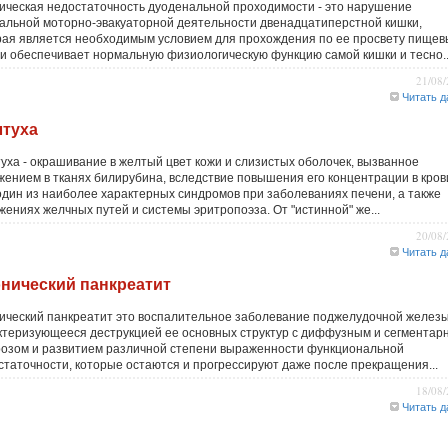
ическая недостаточность дуоденальной проходимости - это нарушение
альной моторно-эвакуаторной деятельности двенадцатиперстной кишки,
рая является необходимым условием для прохождения по ее просвету пищев
 и обеспечивает нормальную физиологическую функцию самой кишки и тесно..
21/08
Читать д
туха
уха - окрашивание в желтый цвет кожи и слизистых оболочек, вызванное
жением в тканях билирубина, вследствие повышения его концентрации в кров
один из наиболее характерных синдромов при заболеваниях печени, а также
жениях желчных путей и системы эритропоэза. От "истинной" же...
20/08
Читать д
нический панкреатит
ический панкреатит это воспалительное заболевание поджелудочной железы
ктеризующееся деструкцией ее основных структур с диффузным и сегментар
озом и развитием различной степени выраженности функциональной
статочности, которые остаются и прогрессируют даже после прекращения...
18/08
Читать д