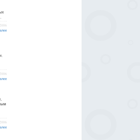
ых
.
/2006
алее
и.
/2006
алее
,
ным
/2006
алее