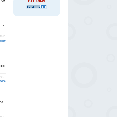
ное
RSS-канал
 за
/2012
алее
юксе
/2007
алее
да.