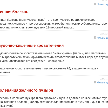
28/08
Читать д
енная болезнь
нная болезнь (пептическая язва) - это хроническое рецидивирующее
левание, склонное к прогрессированию, морфологическим субстратом которог
тся наличие язвы в желудке или 12-перстной кишке....
26/08
Читать д
удочно-кишечные кровотечения
дочно-кишечное кровотечение может быть скрытым (малым) или массивным.
тых кровотечениях обнаружить источник кровотечения бывает нередко трудно
о устанавливается его следствие - малокровие.
массивном кровотечении имеет место снижение АД, учащение пульса и
ьшение...
23/08
Читать д
олевания желчного пузыря
левания желчного пузыря и его протоков издавна делятся на 3 основные груп
нокаменная болезнь, холецистит (воспаление желчного пузыря) и дискинезии
ных путей.