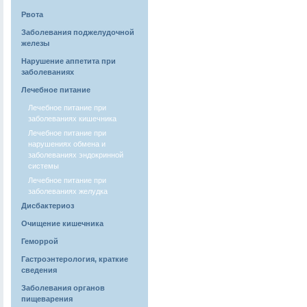
Рвота
Заболевания поджелудочной
железы
Нарушение аппетита при
заболеваниях
Лечебное питание
Лечебное питание при
заболеваниях кишечника
Лечебное питание при
нарушениях обмена и
заболеваниях эндокринной
системы
Лечебное питание при
заболеваниях желудка
Дисбактериоз
Очищение кишечника
Геморрой
Гастроэнтерология, краткие
сведения
Заболевания органов
пищеварения