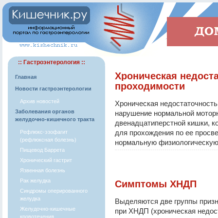
:: Гастроэнтерология ::
Хроническая недост
Главная
проходимости
Новости гастроэнтерологии
Архив новостей
Хроническая недостаточность
Заболевания органов
нарушение нормальной моторн
желудочно-кишечного тракта
двенадцатиперстной кишки, к
для прохождения по ее просв
Рефлюкс-эзофагит
(рефлюксная болезнь)
нормальную физиологическую 
Пищевод Баррета
Хронический гастрит
Язвенная болезнь
Рак желудка
Симптомы ХНДП
Синдромы оперированного
желудка
Выделяются две группы призн
Желудочно-кишечные
при ХНДП (хроническая недос
кровотечения