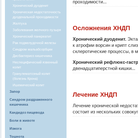
проходимости...
Хронический дуоденит
Хроническая недостаточность
дуоденальной проходимости
Желтуха
Осложнения ХНДП
Заболевания желчного пузыря
Хронический панкреатит
Хронический дуоденит.
Экта
Рак поджелудочной железы
к атрофии ворсин и крипт сли
Синдром мальабсорбции
склеротические процессы, в 
Дисбактериоз кишечника
Хронический рефлюкс-гастр
Неспецифический язвенный
колит
двенадцатиперстной кишки...
Гранулематозный колит
(болезнь Крона)
Ишемический колит
Запор
Лечение ХНДП
Синдром раздраженного
кишечника
Лечение хронической недоста
состоит из нескольких совоку
Кандидоз пищевода
Боли в животе
Изжога
Тошнота