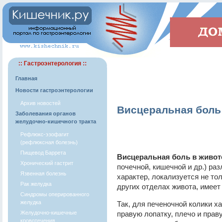
:: Гастроэнтерология ::
Главная
Новости гастроэнтерологии
Архив новостей
Висцеральная боль
Заболевания органов
желудочно-кишечного тракта
Рефлюкс-эзофагит
(рефлюксная болезнь)
Пищевод Баррета
Висцеральная боль в живот
Хронический гастрит
почечной, кишечной и др.) ра
Язвенная болезнь
характер, локализуется не тол
Рак желудка
других отделах живота, имее
Синдромы оперированного
желудка
Так, для печеночной колики х
Желудочно-кишечные
правую лопатку, плечо и пра
кровотечения