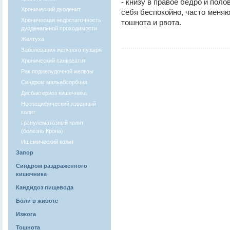
- книзу в правое бедро и поло
Хронический дуоденит
себя беспокойно, часто меняю
Хроническая недостаточность
тошнота и рвота.
дуоденальной проходимости
Желтуха
Заболевания желчного пузыря
Хронический панкреатит
Рак поджелудочной железы
Синдром мальабсорбции
Дисбактериоз кишечника
Неспецифический язвенный
колит
Гранулематозный колит
(болезнь Крона)
Ишемический колит
Запор
Синдром раздраженного
кишечника
Кандидоз пищевода
Боли в животе
Изжога
Тошнота