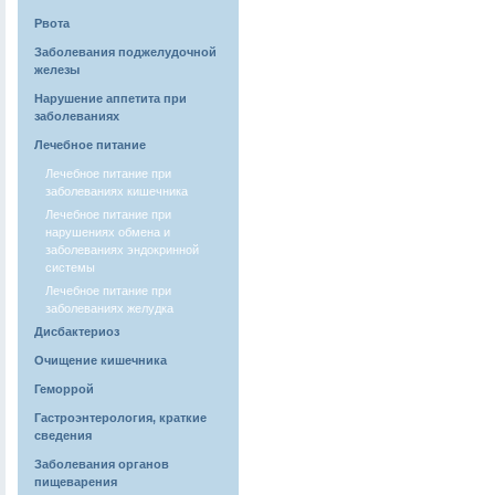
Рвота
Заболевания поджелудочной
железы
Нарушение аппетита при
заболеваниях
Лечебное питание
Лечебное питание при
заболеваниях кишечника
Лечебное питание при
нарушениях обмена и
заболеваниях эндокринной
системы
Лечебное питание при
заболеваниях желудка
Дисбактериоз
Очищение кишечника
Геморрой
Гастроэнтерология, краткие
сведения
Заболевания органов
пищеварения