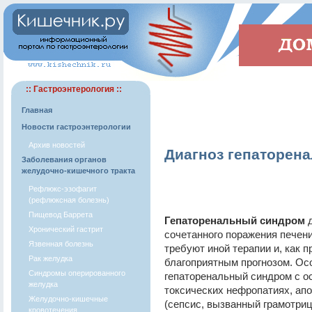
:: Гастроэнтерология ::
Главная
Новости гастроэнтерологии
Архив новостей
Диагноз гепаторен
Заболевания органов
желудочно-кишечного тракта
Рефлюкс-эзофагит
(рефлюксная болезнь)
Пищевод Баррета
Гепаторенальный синдром
д
Хронический гастрит
сочетанного поражения печени
Язвенная болезнь
требуют иной терапии и, как 
Рак желудка
благоприятным прогнозом. Ос
Синдромы оперированного
гепаторенальный синдром с о
желудка
токсических нефропатиях, ап
Желудочно-кишечные
(сепсис, вызванный грамотриц
кровотечения