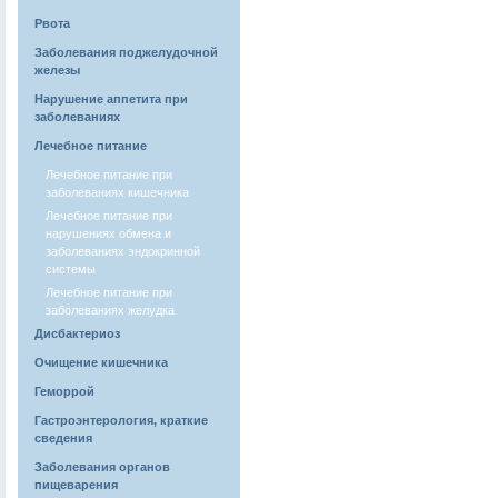
Рвота
Заболевания поджелудочной
железы
Нарушение аппетита при
заболеваниях
Лечебное питание
Лечебное питание при
заболеваниях кишечника
Лечебное питание при
нарушениях обмена и
заболеваниях эндокринной
системы
Лечебное питание при
заболеваниях желудка
Дисбактериоз
Очищение кишечника
Геморрой
Гастроэнтерология, краткие
сведения
Заболевания органов
пищеварения