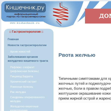
:: Гастроэнтерология ::
Главная
Новости гастроэнтерологии
Архив новостей
Рвота желчью
Заболевания органов
желудочно-кишечного тракта
Рефлюкс-эзофагит
(рефлюксная болезнь)
Пищевод Баррета
Типичными симптомами для хр
Хронический гастрит
желчных путей и поджелудочн
Язвенная болезнь
желчью, боли в правом подре
Рак желудка
желтушное окрашивание кожи 
Синдромы оперированного
прием жирной острой и жарено
желудка
Желудочно-кишечные
кровотечения