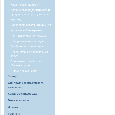
Хронический дуоденит
Хроническая недостаточность
дуоденальной проходимости
Желтуха
Заболевания желчного пузыря
Хронический панкреатит
Рак поджелудочной железы
Синдром мальабсорбции
Дисбактериоз кишечника
Неспецифический язвенный
колит
Гранулематозный колит
(болезнь Крона)
Ишемический колит
Запор
Синдром раздраженного
кишечника
Кандидоз пищевода
Боли в животе
Изжога
Тошнота