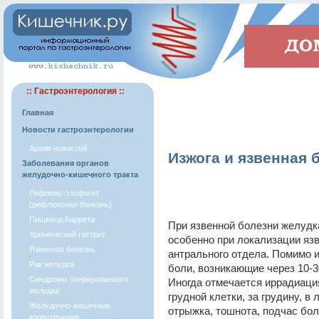
:: Гастроэнтерология ::
Главная
Новости гастроэнтерологии
Архив новостей
Изжога и язвенная 
Заболевания органов
желудочно-кишечного тракта
Рефлюкс-эзофагит
(рефлюксная болезнь)
Пищевод Баррета
При язвенной болезни желудка
Хронический гастрит
особенно при локализации язв 
Язвенная болезнь
антрального отдела. Помимо 
Рак желудка
боли, возникающие через 10-
Синдромы оперированного
Иногда отмечается иррадиация
желудка
грудной клетки, за грудину, в
Желудочно-кишечные
отрыжка, тошнота, подчас бо
кровотечения