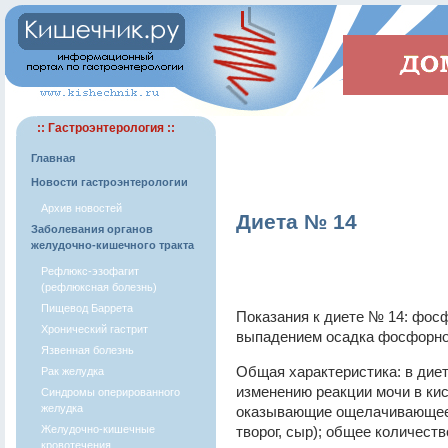
:: Гастроэнтерология ::
Главная
Новости гастроэнтерологии
Архив новостей
Диета № 14
Заболевания органов
желудочно-кишечного тракта
Рефлюкс-эзофагит
(рефлюксная болезнь)
Пищевод Баррета
Показания к диете № 14: фос
Хронический гастрит
выпадением осадка фосфорно
Язвенная болезнь
Общая характеристика: в дие
Рак желудка
изменению реакции мочи в ки
Синдромы оперированного
желудка
оказывающие ощелачивающее 
Желудочно-кишечные
творог, сыр); общее количеств
кровотечения