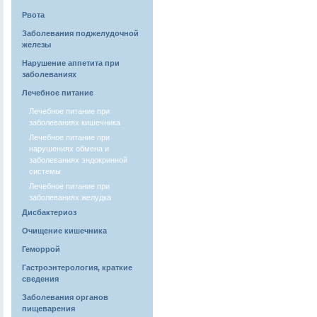
Рвота
Заболевания поджелудочной
железы
Нарушение аппетита при
заболеваниях
Лечебное питание
Лечебное питание при
заболеваниях кишечника
Лечебное питание при
нарушениях обмена и
заболеваниях эндокринной
системы
Лечебное питание при
заболеваниях желудка
Дисбактериоз
Очищение кишечника
Геморрой
Гастроэнтерология, краткие
сведения
Заболевания органов
пищеварения