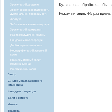
Кулинарная обработка: обычн
Хронический дуоденит
Хроническая недостаточность
Режим питания: 4-5 раз вдень.
дуоденальной проходимости
Желтуха
Заболевания желчного пузыря
Хронический панкреатит
Рак поджелудочной железы
Синдром мальабсорбции
Дисбактериоз кишечника
Неспецифический язвенный
колит
Гранулематозный колит
(болезнь Крона)
Ишемический колит
Запор
Синдром раздраженного
кишечника
Кандидоз пищевода
Боли в животе
Изжога
Тошнота