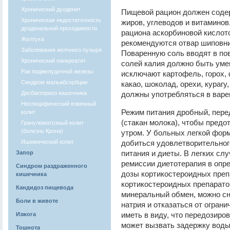
Хронический дуоденит
Пищевой рацион должен содер
Хроническая недостаточность
жиров, углеводов и витаминов
дуоденальной проходимости
рациона аскорбиновой кислот
Желтуха
рекомендуются отвар шиповни
Заболевания желчного пузыря
Поваренную соль вводят в по
Хронический панкреатит
солей калия должно быть умен
Рак поджелудочной железы
исключают картофель, горох, 
Синдром мальабсорбции
какао, шоколад, орехи, курагу
Дисбактериоз кишечника
должны употребляться в варе
Неспецифический язвенный
Режим питания дробный, пере
колит
(стакан молока), чтобы предо
Гранулематозный колит
(болезнь Крона)
утром. У больных легкой фор
Ишемический колит
добиться удовлетворительног
питания и диеты. В легких сл
Запор
ремиссии диетотерапия в опр
Синдром раздраженного
дозы кортикостероидных преп
кишечника
кортикостероидных препарат
Кандидоз пищевода
минеральный обмен, можно сн
Боли в животе
натрия и отказаться от ограни
иметь в виду, что передозир
Изжога
может вызвать задержку воды
Тошнота