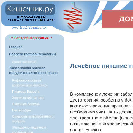
:: Гастроэнтерология ::
Главная
Новости гастроэнтерологии
Архив новостей
Лечебное питание 
Заболевания органов
желудочно-кишечного тракта
Рефлюкс-эзофагит
(рефлюксная болезнь)
Пищевод Баррета
В комплексном лечении забол
Хронический гастрит
диетотерапия, особенно у бол
Язвенная болезнь
кортикостероидные препараты
Рак желудка
необходимо учитывать дефиц
Синдромы оперированного
электролитного обмена (в час
желудка
возникающие при хронической
Желудочно-кишечные
надпочечников.
кровотечения