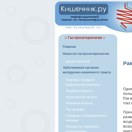
:: Гастроэнтерология ::
Главная
Новости гастроэнтерологии
Архив новостей
Рак
Заболевания органов
желудочно-кишечного тракта
Рефлюкс-эзофагит
(рефлюксная болезнь)
Одни
Пищевод Баррета
боль
Хронический гастрит
Рак м
глаз
Язвенная болезнь
Рак желудка
Прич
Синдромы оперированного
разв
желудка
возд
возр
Желудочно-кишечные
гене
кровотечения