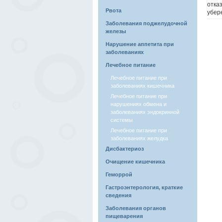
отка
Рвота
убере
Заболевания поджелудочной
железы
Нарушение аппетита при
заболеваниях
Лечебное питание
Лечебное питание при
заболеваниях кишечника
Лечебное питание при
нарушениях обмена и
заболеваниях эндокринной
системы
Лечебное питание при
заболеваниях желудка
Дисбактериоз
Очищение кишечника
Геморрой
Гастроэнтерология, краткие
сведения
Заболевания органов
пищеварения