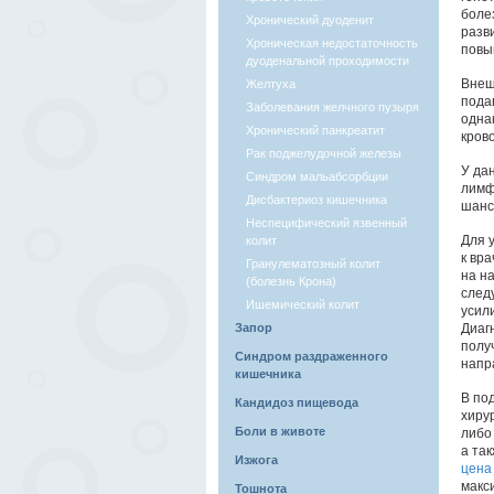
боле
Хронический дуоденит
разв
Хроническая недостаточность
повы
дуоденальной проходимости
Внеш
Желтуха
пода
Заболевания желчного пузыря
одна
Хронический панкреатит
кров
Рак поджелудочной железы
У да
Синдром мальабсорбции
лимф
Дисбактериоз кишечника
шанс
Неспецифический язвенный
Для 
колит
к вр
Гранулематозный колит
на н
(болезнь Крона)
след
Ишемический колит
усил
Запор
Диаг
полу
Синдром раздраженного
напр
кишечника
В по
Кандидоз пищевода
хиру
Боли в животе
либо
а та
Изжога
цена
макс
Тошнота