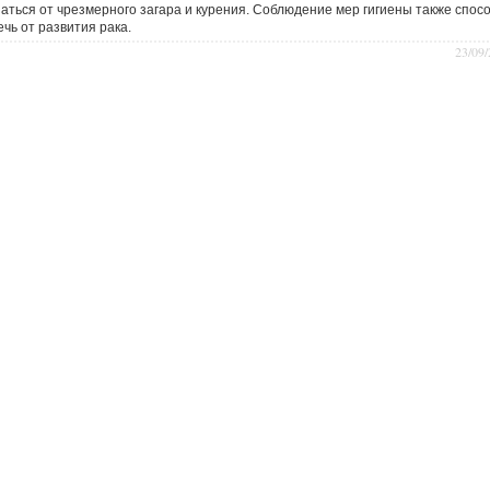
заться от чрезмерного загара и курения. Соблюдение мер гигиены также спос
чь от развития рака.
23/09