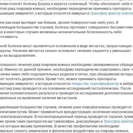
зням относят болезнь Боуэна и кератоз солнечный. Чтобы обезопасит себя о
ития рака покровов кожных, необходимо периодически принимать препараты
шающие иммунитет, к которым относятся иммунал и
трансфер фактор онколо
не рак кожи выглядит как бляшка, эрозия поверхностная либо узел. В
вляющем большинстве случаев, болезнь протекает совершенно бессимптомн
ко в некоторых случаях возможны незначительная болезненность либо
оточивость.
нной болезни могут проявляться осложнения в виде метастаз, прорастающих 
аузлы. Наличие метастаз сильно осложняет лечение пациента у уменьшает
ы на выздоровление.
успешного лечения рака покровов кожных необходимо своевременное обращ
ачу. Именно по данной причине, необходимо периодически осматривать свое 
аличие каких-либо подозрительных родинок и пятен, при обнаружении которы
ует посетить дерматолога. Кроме того, можно принимать препараты
ивающие иммунитет, к которым относятся
лекарство трансферфактор
и рибум
ностика рака проводится на основании исследований гистологических. После
чения положительного результата проводятся исследования дополнительные
авленные на выявление наличия метастазов.
давляющем большинстве случаев, лечение рака покровов кожных проводится
ргическим путем. Может применяться криодиструкция, иссечение классическо
 электрокоагуляция. В послеоперационный период проводится терапия лучев
кже прием таких препаратов как тамоксифен, доксорубицин и
Трансфер фактор
на которые весьма приемлема. В качестве профилактики необходимо
имально снизить химическое и физическое воздействие на покровы кожные,