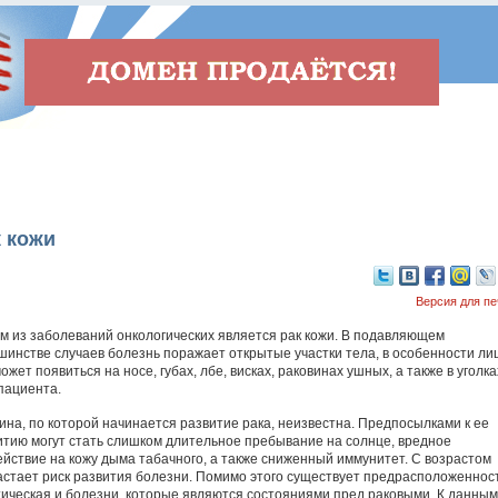
 кожи
Версия для пе
м из заболеваний онкологических является рак кожи. В подавляющем
шинстве случаев болезнь поражает открытые участки тела, в особенности ли
ожет появиться на носе, губах, лбе, висках, раковинах ушных, а также в уголка
 пациента.
ина, по которой начинается развитие рака, неизвестна. Предпосылками к ее
итию могут стать слишком длительное пребывание на солнце, вредное
ействие на кожу дыма табачного, а также сниженный иммунитет. С возрастом
астает риск развития болезни. Помимо этого существует предрасположеннос
тическая и болезни, которые являются состояниями пред раковыми. К данным