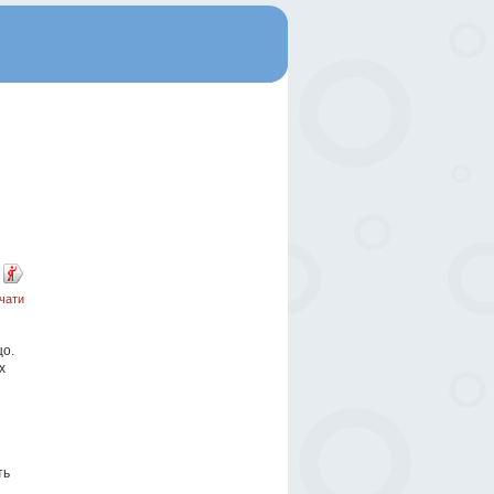
чати
цо.
х
ть