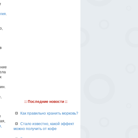
т
гия
.
о,
в
ение
тела
х
ин.
,
:: Последние новости ::
Как правильно хранить морковь?
е
ая,
Стало известно, какой эффект
,
можно получить от кофе