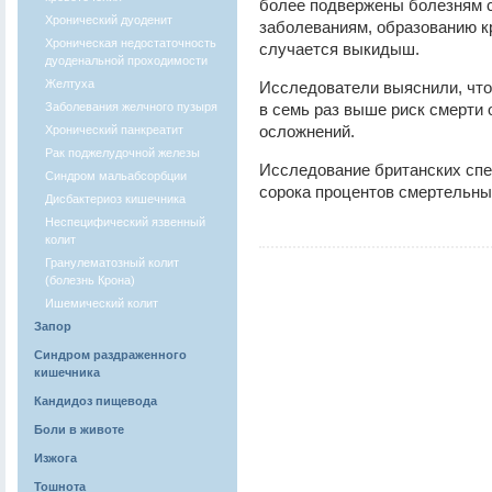
более подвержены болезням 
Хронический дуоденит
заболеваниям, образованию кр
Хроническая недостаточность
случается выкидыш.
дуоденальной проходимости
Желтуха
Исследователи выяснили, что
Заболевания желчного пузыря
в семь раз выше риск смерти
осложнений.
Хронический панкреатит
Рак поджелудочной железы
Исследование британских спе
Синдром мальабсорбции
сорока процентов смертельны
Дисбактериоз кишечника
Неспецифический язвенный
колит
Гранулематозный колит
(болезнь Крона)
Ишемический колит
Запор
Синдром раздраженного
кишечника
Кандидоз пищевода
Боли в животе
Изжога
Тошнота