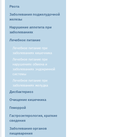
Рвота
Заболевания поджелудочной
железы
Нарушение аппетита при
заболеваниях
Лечебное питание
Лечебное питание при
заболеваниях кишечника
Лечебное питание при
нарушениях обмена и
заболеваниях эндокринной
системы
Лечебное питание при
заболеваниях желудка
Дисбактериоз
Очищение кишечника
Геморрой
Гастроэнтерология, краткие
сведения
Заболевания органов
пищеварения