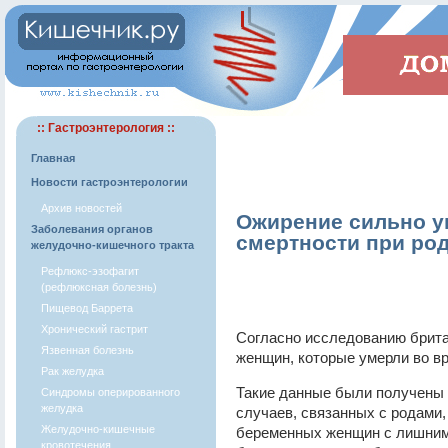
:: Гастроэнтерология ::
Главная
Новости гастроэнтерологии
Архив новостей
Ожирение сильно у
Заболевания органов
смертности при ро
желудочно-кишечного тракта
Рефлюкс-эзофагит
(рефлюксная болезнь)
Пищевод Баррета
Хронический гастрит
Согласно исследованию брита
Язвенная болезнь
женщин, которые умерли во вр
Рак желудка
Такие данные были получены 
Синдромы оперированного
желудка
случаев, связанных с родами,
Желудочно-кишечные
беременных женщин с лишним 
кровотечения