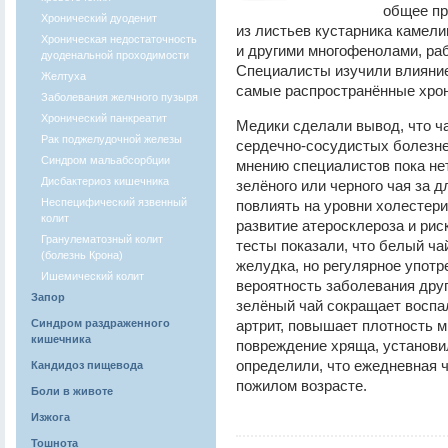
общее пр
Хронический дуоденит
из листьев кустарника камели
Хроническая недостаточность
и другими многофенолами, ра
дуоденальной проходимости
Специалисты изучили влияние
Желтуха
самые распространённые хрон
Заболевания желчного пузыря
Хронический панкреатит
Медики сделали вывод, что ч
Рак поджелудочной железы
сердечно-сосудистых болезней
Синдром мальабсорбции
мнению специалистов пока нет
Дисбактериоз кишечника
зелёного или черного чая за 
Неспецифический язвенный
повлиять на уровни холестери
колит
развитие атеросклероза и рис
Гранулематозный колит
тесты показали, что белый ча
(болезнь Крона)
желудка, но регулярное употр
Ишемический колит
вероятность заболевания дру
Запор
зелёный чай сокращает воспа
Синдром раздраженного
артрит, повышает плотность м
кишечника
повреждение хряща, установи
определили, что ежедневная 
Кандидоз пищевода
пожилом возрасте.
Боли в животе
Изжога
Тошнота