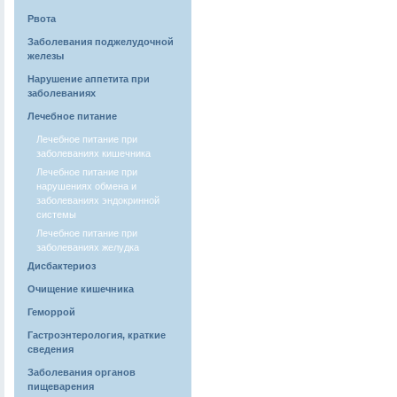
Рвота
Заболевания поджелудочной
железы
Нарушение аппетита при
заболеваниях
Лечебное питание
Лечебное питание при
заболеваниях кишечника
Лечебное питание при
нарушениях обмена и
заболеваниях эндокринной
системы
Лечебное питание при
заболеваниях желудка
Дисбактериоз
Очищение кишечника
Геморрой
Гастроэнтерология, краткие
сведения
Заболевания органов
пищеварения