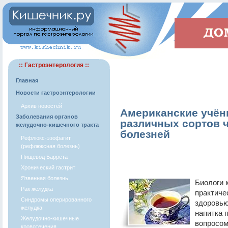
:: Гастроэнтерология ::
Главная
Новости гастроэнтерологии
Архив новостей
Американские учё
Заболевания органов
различных сортов 
желудочно-кишечного тракта
болезней
Рефлюкс-эзофагит
(рефлюксная болезнь)
Пищевод Баррета
Хронический гастрит
Язвенная болезнь
Биологи 
Рак желудка
практиче
Синдромы оперированного
здоровью
желудка
напитка 
Желудочно-кишечные
вопросом
кровотечения