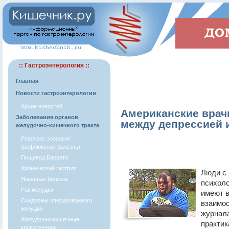
:: Гастроэнтерология ::
Главная
Новости гастроэнтерологии
Архив новостей
Американские врач
Заболевания органов
между депрессией 
желудочно-кишечного тракта
Рефлюкс-эзофагит
(рефлюксная болезнь)
Пищевод Баррета
Хронический гастрит
Люди с 
Язвенная болезнь
психоло
Рак желудка
имеют в
Синдромы оперированного
взаимо
желудка
журнала
Желудочно-кишечные
практик
кровотечения