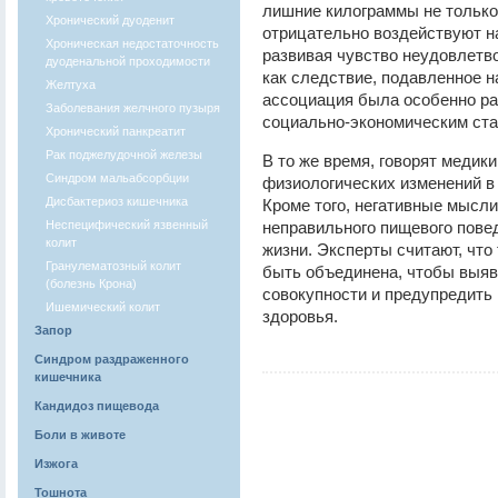
лишние килограммы не только
Хронический дуоденит
отрицательно воздействуют н
Хроническая недостаточность
развивая чувство неудовлетв
дуоденальной проходимости
как следствие, подавленное н
Желтуха
ассоциация была особенно ра
Заболевания желчного пузыря
социально-экономическим ста
Хронический панкреатит
Рак поджелудочной железы
В то же время, говорят медик
Синдром мальабсорбции
физиологических изменений в
Дисбактериоз кишечника
Кроме того, негативные мысл
Неспецифический язвенный
неправильного пищевого повед
колит
жизни. Эксперты считают, что
Гранулематозный колит
быть объединена, чтобы выяви
(болезнь Крона)
совокупности и предупредить
Ишемический колит
здоровья.
Запор
Синдром раздраженного
кишечника
Кандидоз пищевода
Боли в животе
Изжога
Тошнота