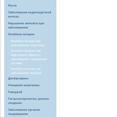
Рвота
Заболевания поджелудочной
железы
Нарушение аппетита при
заболеваниях
Лечебное питание
Лечебное питание при
заболеваниях кишечника
Лечебное питание при
нарушениях обмена и
заболеваниях эндокринной
системы
Лечебное питание при
заболеваниях желудка
Дисбактериоз
Очищение кишечника
Геморрой
Гастроэнтерология, краткие
сведения
Заболевания органов
пищеварения