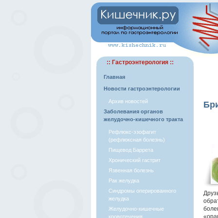
:: Гастроэнтерология ::
Главная
Новости гастроэнтерологии
Архив новостей
Бри
Заболевания органов
желудочно-кишечного тракта
Рефлюкс-эзофагит
(рефлюксная болезнь)
Пищевод Баррета
Хронический гастрит
Язвенная болезнь
Рак желудка
Синдромы оперированного
Друз
желудка
обра
боле
Желудочно-кишечные
«ора
кровотечения