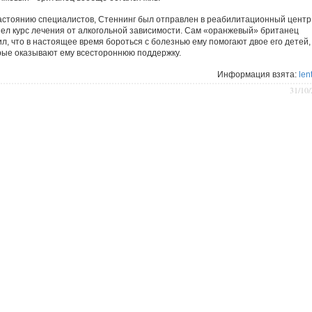
астоянию специалистов, Стеннинг был отправлен в реабилитационный центр,
ел курс лечения от алкогольной зависимости. Сам «оранжевый» британец
ил, что в настоящее время бороться с болезнью ему помогают двое его детей,
рые оказывают ему всестороннюю поддержку.
Информация взята:
len
31/10