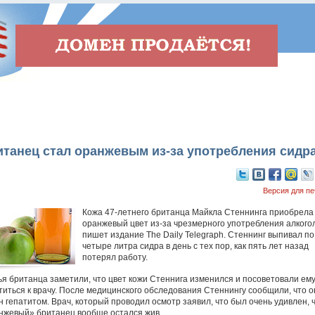
танец стал оранжевым из-за употребления сидр
Версия для пе
Кожа 47-летнего британца Майкла Стеннинга приобрела
оранжевый цвет из-за чрезмерного употребления алкого
пишет издание The Daily Telegraph. Стеннинг выпивал по
четыре литра сидра в день с тех пор, как пять лет назад
потерял работу.
ья британца заметили, что цвет кожи Стеннига изменился и посоветовали ем
титься к врачу. После медицинского обследования Стеннингу сообщили, что о
н гепатитом. Врач, который проводил осмотр заявил, что был очень удивлен, 
нжевый» британец вообще остался жив.