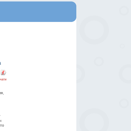
а
чати
ля,
у
н
что