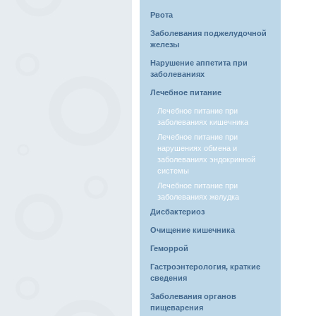
Рвота
Заболевания поджелудочной
железы
Нарушение аппетита при
заболеваниях
Лечебное питание
Лечебное питание при
заболеваниях кишечника
Лечебное питание при
нарушениях обмена и
заболеваниях эндокринной
системы
Лечебное питание при
заболеваниях желудка
Дисбактериоз
Очищение кишечника
Геморрой
Гастроэнтерология, краткие
сведения
Заболевания органов
пищеварения