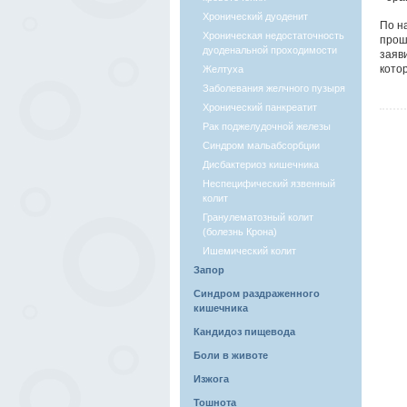
Хронический дуоденит
По н
Хроническая недостаточность
прош
дуоденальной проходимости
заяв
кото
Желтуха
Заболевания желчного пузыря
Хронический панкреатит
Рак поджелудочной железы
Синдром мальабсорбции
Дисбактериоз кишечника
Неспецифический язвенный
колит
Гранулематозный колит
(болезнь Крона)
Ишемический колит
Запор
Синдром раздраженного
кишечника
Кандидоз пищевода
Боли в животе
Изжога
Тошнота