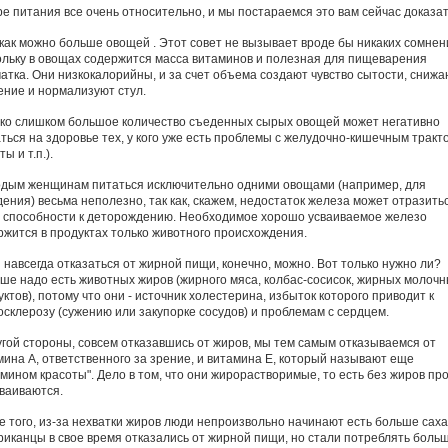
ре питания все очень относительно, и мы постараемся это вам сейчас доказат
 как можно больше овощей . Этот совет не вызывает вроде бы никаких сомнен
ольку в овощах содержится масса витаминов и полезная для пищеварения
чатка. Они низкокалорийны, и за счет объема создают чувство сытости, снижа
ение и нормализуют стул.
ко слишком большое количество съеденных сырых овощей может негативно
аться на здоровье тех, у кого уже есть проблемы с желудочно-кишечным тракт
ты и т.п.).
дым женщинам питаться исключительно одними овощами (например, для
дения) весьма неполезно, так как, скажем, недостаток железа может отразить
х способности к деторождению. Необходимое хорошо усваиваемое железо
ржится в продуктах только животного происхождения.
 навсегда отказаться от жирной пищи, конечно, можно. Вот только нужно ли?
ше надо есть животных жиров (жирного мяса, колбас-сосисок, жирных молоч
ктов), потому что они - источник холестерина, избыток которого приводит к
осклерозу (сужению или закупорке сосудов) и проблемам с сердцем.
угой стороны, совсем отказавшись от жиров, мы тем самым отказываемся от
мина А, ответственного за зрение, и витамина Е, который называют еще
амином красоты". Дело в том, что они жирорастворимые, то есть без жиров пр
сваиваются.
е того, из-за нехватки жиров люди непроизвольно начинают есть больше саха
риканцы в свое время отказались от жирной пищи, но стали потреблять боль