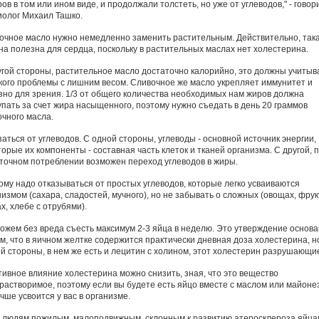
ов в том или ином виде, и продолжали толстеть, но уже от углеводов," - говор
иолог Михаил Ташко.
очное масло нужно немедленно заменить растительным. Действительно, так
на полезна для сердца, поскольку в растительных маслах нет холестерина.
угой стороны, растительное масло достаточно калорийно, это должны учитыв
у кого проблемы с лишним весом. Сливочное же масло укрепляет иммунитет и
зно для зрения. 1/3 от общего количества необходимых нам жиров должна
упать за счет жира насыщенного, поэтому нужно съедать в день 20 граммов
очного масла.
аться от углеводов. С одной стороны, углеводы - основной источник энергии,
орые их компоненты - составная часть клеток и тканей организма. С другой, 
точном потреблении возможен переход углеводов в жиры.
ому надо отказываться от простых углеводов, которые легко усваиваются
измом (сахара, сладостей, мучного), но не забывать о сложных (овощах, фрук
х, хлебе с отрубями).
ожем без вреда съесть максимум 2-3 яйца в неделю. Это утверждение основ
ом, что в яичном желтке содержится практически дневная доза холестерина, н
ой стороны, в нем же есть и лецитин с холином, этот холестерин разрушающи
тивное влияние холестерина можно снизить, зная, что это вещество
растворимое, поэтому если вы будете есть яйцо вместе с маслом или майоне
чше усвоится у вас в организме.
т людям пожилым, малоподвижным, склонным к развитию атеросклероза яйца