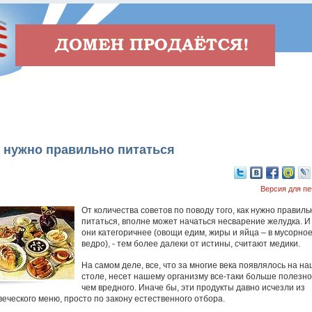
 нужно правильно питаться
Версия для пе
От количества советов по поводу того, как нужно правиль
питаться, вполне может начаться несварение желудка. И
они категоричнее (овощи едим, жиры и яйца – в мусорно
ведро), - тем более далеки от истины, считают медики.
На самом деле, все, что за многие века появлялось на н
столе, несет нашему организму все-таки больше полезно
чем вредного. Иначе бы, эти продукты давно исчезли из
веческого меню, просто по закону естественного отбора.