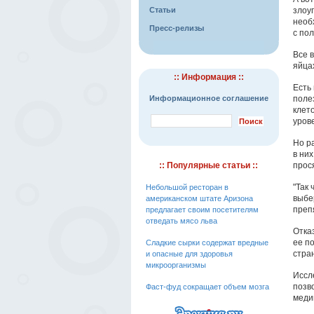
Статьи
злоу
необ
Пресс-релизы
с по
Все 
яйца
:: Информация ::
Есть
Информационное соглашение
поле
клет
уров
Но р
в них
:: Популярные статьи ::
прос
"Так 
Небольшой ресторан в
выбе
американском штате Аризона
преп
предлагает своим посетителям
отведать мясо льва
Отка
ее по
Сладкие сырки содержат вредные
стра
и опасные для здоровья
микроорганизмы
Иссл
позво
Фаст-фуд сокращает объем мозга
меди