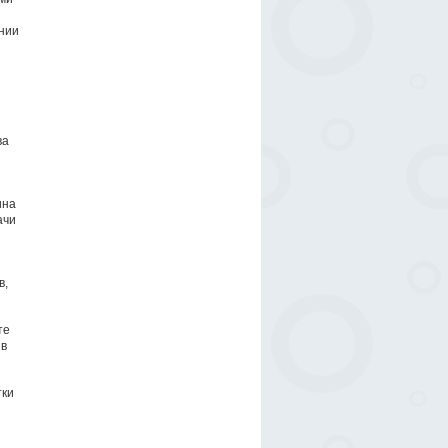
ании
ва
ина
ачи
в,
те
 в
тки