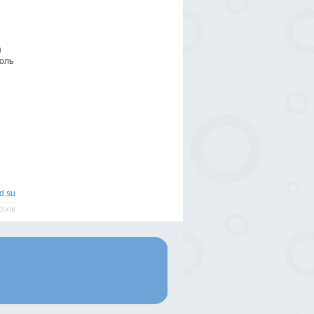
я
голь
d.su
/2008