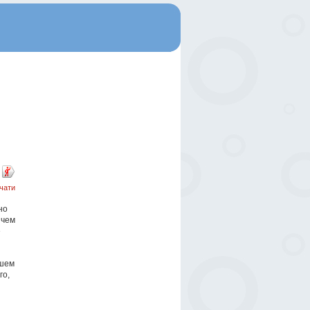
чати
но
 чем
е
ашем
го,