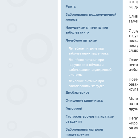
сахар
Рвота
кард
Заболевания поджелудочной
Слив
железы
заме
Нарушение аппетита при
С др
заболеваниях
те, 
Лечебное питание
поле
пост
Лечебное питание при
слив
заболеваниях кишечника
Лечебное питание при
Отказ
нарушениях обмена и
некот
заболеваниях эндокринной
избы
системы
Поэт
Лечебное питание при
орган
заболеваниях желудка
крупа
Дисбактериоз
Мы м
Очищение кишечника
на т
Геморрой
друг
Гастроэнтерология, краткие
Нега
сведения
жиро
он лу
Заболевания органов
пищеварения
А во