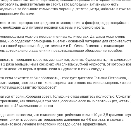
потреблять, действительно не стоит, зато молодым и активным их есть
ходимо из-за большого количества марганца, железа, меди, кобальта в сочет
лноценными белками.
вместе это - прекрасное средство от малокровия, а фосфор, содержащийся в
х, необходим для питания нервной системы и головного мозга.
 морепродукты можно в неограниченных количествах. Да, дары моря очень
зны, ибо содержат полноценные белки - основной материал для строительст
ок и тканей организма: йод, витамины А и D , Омега-3 кислоты, снижающие
ень артериального давления и предотвращающие образование тромбов.
адость от поедания креветок уменьшится, если мы будем знать, что холестер
 в 2 раза больше, чем в сосисках или сливках 20%-ой жирности, от которых вр
ят отказаться первым делом, если вы думаете о своих сосудах.
что если захотите себя побаловать, - советует диетолог Татьяна Петракова, -
рите мидии, в которых нет холестерина, зато много полиненасыщенных жиро
ятствующих развитию тромбозов".
заться от соли. Хороший совет. Только, не отказывайтесь полностью. Сократи
требление, как минимум, в три раза, особенно если вы гипертоник (их, кстати,
не около 42 миллионов человек).
едования показали, что снижение употребления соли с 10 до 3,5 граммов в су
ляет снизить уровень артериального давления на 4-6 мм рт.ст. и сделать
каментозное лечение гипертонии гораздо более эффективным.