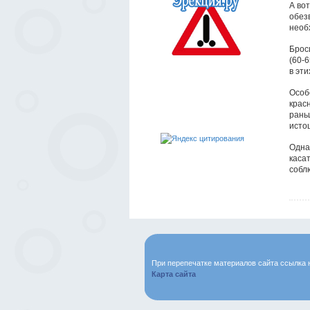
А во
обез
необ
Брос
(60-6
в эт
Особ
крас
рань
исто
Одна
каса
собл
При перепечатке материалов сайта ссылка 
Карта сайта