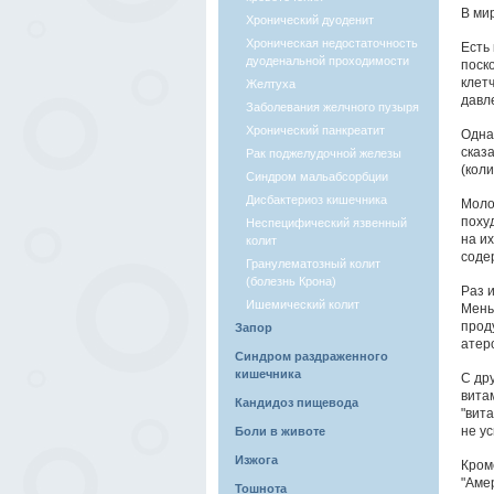
В ми
Хронический дуоденит
Хроническая недостаточность
Есть
дуоденальной проходимости
поск
клет
Желтуха
давл
Заболевания желчного пузыря
Хронический панкреатит
Одна
сказ
Рак поджелудочной железы
(коли
Синдром мальабсорбции
Дисбактериоз кишечника
Моло
поху
Неспецифический язвенный
на и
колит
соде
Гранулематозный колит
(болезнь Крона)
Раз и
Ишемический колит
Мень
проду
Запор
атер
Синдром раздраженного
кишечника
С др
вита
Кандидоз пищевода
"вит
не у
Боли в животе
Изжога
Кром
"Аме
Тошнота