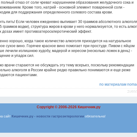
т полный отказ от соли чреват нарушением образования желудочного сока и
воживанием. Кроме того, натрий - основной элемент поваренной соли -
ходим для поддержания определенного солевого состава крови.
ить пить! Если человек ежедневно выпивает 30 граммов абсолютного алкогол
5 граммов водки), структура жиров в крови у него нормализуется, то есть алко
их дозах имеет противоатеросклеротический эффект.
енно хорошо, когда такое количество алкоголя приходится на натуральное
ное сухое вино. Горячее красное вино помогает при простуде. Пивом с яйцом
ше лечили излишнюю худобу, мадерой и хересом (несколько ложек в день) -
щение и упадок сил.
ко врачи стараются не обсуждать эту тему всерьез, поскольку рекомендации
тельно алкоголя в России крайне редко правильно понимаются и еще реже
юдаются пациентами.
по материалам noma
21/03
Copyright © 2006-2026
Кишечник.ру
на сайт
Кишечник.ру - новости гастроэнтерологии
обязательна!