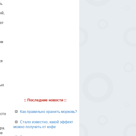
ь.
ий,
ют
ом
ся
ных
:: Последние новости ::
Как правильно хранить морковь?
осто
Стало известно, какой эффект
можно получить от кофе
ра.
ше