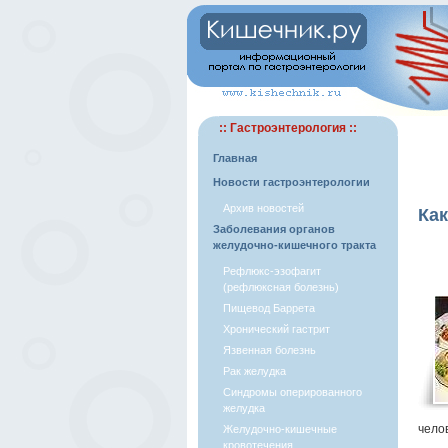
:: Гастроэнтерология ::
Главная
Новости гастроэнтерологии
Архив новостей
Как
Заболевания органов
желудочно-кишечного тракта
Рефлюкс-эзофагит
(рефлюксная болезнь)
Пищевод Баррета
Хронический гастрит
Язвенная болезнь
Рак желудка
Синдромы оперированного
желудка
чело
Желудочно-кишечные
кровотечения