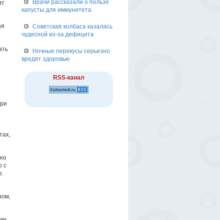
Врачи рассказали о пользе
ит
капусты для иммунитета
ая
Советская колбаса казалась
чудесной из-за дефицита
ать
Ночные перекусы серьезно
вредят здоровью
RSS-канал
при
тах,
ано
о с
е.
зом,
ми