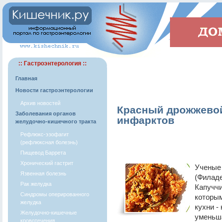
:: Гастроэнтерология ::
Главная
Новости гастроэнтерологии
Архив новостей
Красный дрожжевой
Заболевания органов
инфарктов
желудочно-кишечного тракта
Рефлюкс-эзофагит
(рефлюксная болезнь)
Пищевод Баррета
Хронический гастрит
Ученые
Язвенная болезнь
(Филад
Рак желудка
Капуччи
Синдромы оперированного
которым
желудка
кухни -
Желудочно-кишечные
уменьша
кровотечения