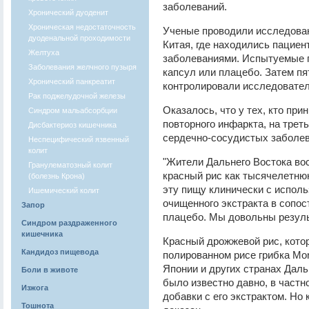
заболеваний.
Хронический дуоденит
Хроническая недостаточность
Ученые проводили исследован
дуоденальной проходимости
Китая, где находились пациен
Желтуха
заболеваниями. Испытуемые п
Заболевания желчного пузыря
капсул или плацебо. Затем пя
Хронический панкреатит
контролировали исследовател
Рак поджелудочной железы
Оказалось, что у тех, кто при
Синдром мальабсорбции
повторного инфаркта, на трет
Дисбактериоз кишечника
сердечно-сосудистых заболева
Неспецифический язвенный
колит
"Жители Дальнего Востока во
Гранулематозный колит
красный рис как тысячелетню
(болезнь Крона)
эту пищу клинически с испол
Ишемический колит
очищенного экстракта в сопос
Запор
плацебо. Мы довольны результ
Синдром раздраженного
кишечника
Красный дрожжевой рис, кото
Кандидоз пищевода
полированном рисе грибка Mon
Японии и других странах Даль
Боли в животе
было известно давно, в частн
Изжога
добавки с его экстрактом. Но
Тошнота