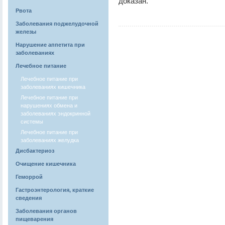
доказан.
Рвота
Заболевания поджелудочной
железы
Нарушение аппетита при
заболеваниях
Лечебное питание
Лечебное питание при
заболеваниях кишечника
Лечебное питание при
нарушениях обмена и
заболеваниях эндокринной
системы
Лечебное питание при
заболеваниях желудка
Дисбактериоз
Очищение кишечника
Геморрой
Гастроэнтерология, краткие
сведения
Заболевания органов
пищеварения