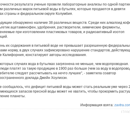
точности результата ученые провели лабораторные анализы по одной парти
ми различных марок питьевой воды в бутылях, которые продаются в девяти
ах страны и федеральном округе Колумбия.
одукции обнаружено наличие 38 различных веществ. Среди них алкалоид коф
ьгетик ацетаминофен, удобрения, растворители, химические ферменты,
еняемые при изготовлении пластиковых товаров, и радиоактивный изотоп
нций.
ень их содержания в питьевой воде не превышает разрешенную федеральн
нами норму, в двух случаях зафиксировано нарушение стандартов, действующ
е Калифорния, констатируют авторы исследования.
екоторых случаях вода в бутылках загрязнена не меньше, чем водопроводная.
 люди платят за такую продукцию в 1900 раз больше (чем за воду в водопрово
ебителю следует рассчитывать на нечто лучшее", - заметила соавтор
ространенного доклада Джейн Хоулихэн.
е сообщалось, что дефицит питьевой воды может стать реальным уже через 
Имеющихся запасов пресной воды может не хватить, чтобы прокормить расту
ление планеты.
Информация взята:
zavtra.co
17/10