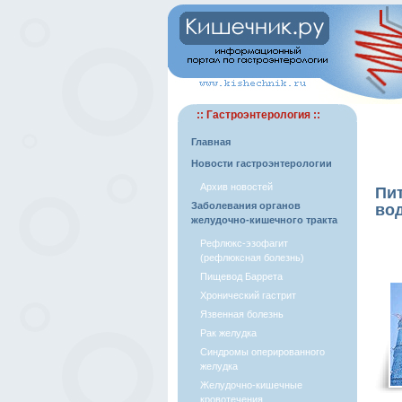
:: Гастроэнтерология ::
Главная
Новости гастроэнтерологии
Архив новостей
Пит
Заболевания органов
во
желудочно-кишечного тракта
Рефлюкс-эзофагит
(рефлюксная болезнь)
Пищевод Баррета
Хронический гастрит
Язвенная болезнь
Рак желудка
Синдромы оперированного
желудка
Желудочно-кишечные
кровотечения