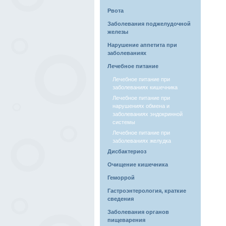
Рвота
Заболевания поджелудочной
железы
Нарушение аппетита при
заболеваниях
Лечебное питание
Лечебное питание при
заболеваниях кишечника
Лечебное питание при
нарушениях обмена и
заболеваниях эндокринной
системы
Лечебное питание при
заболеваниях желудка
Дисбактериоз
Очищение кишечника
Геморрой
Гастроэнтерология, краткие
сведения
Заболевания органов
пищеварения