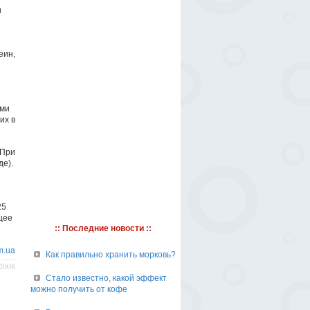
и
еин,
ыми
их в
 При
де).
25
щее
:: Последние новости ::
m.ua
Как правильно хранить морковь?
/2008
Стало известно, какой эффект
можно получить от кофе