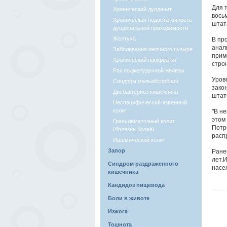
Для 
Хронический дуоденит
вось
Хроническая недостаточность
штат
дуоденальной проходимости
Желтуха
В пр
анал
Заболевания желчного пузыря
прим
Хронический панкреатит
стро
Рак поджелудочной железы
Уров
Синдром мальабсорбции
зако
Дисбактериоз кишечника
штат
Неспецифический язвенный
колит
"В н
этом
Гранулематозный колит
Потр
(болезнь Крона)
расп
Ишемический колит
Запор
Ране
лет.
Синдром раздраженного
насе
кишечника
Кандидоз пищевода
Боли в животе
Изжога
Тошнота