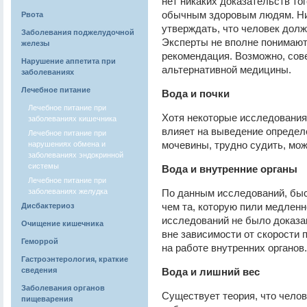
нет никаких доказательств тог
обычным здоровым людям. Ни 
Рвота
утверждать, что человек долж
Заболевания поджелудочной
Эксперты не вполне понимают
железы
рекомендация. Возможно, сове
Нарушение аппетита при
альтернативной медицины.
заболеваниях
Лечебное питание
Вода и почки
Лечебное питание при
Хотя некоторые исследования
заболеваниях кишечника
влияет на выведение определ
Лечебное питание при
мочевины, трудно судить, мож
нарушениях обмена и
заболеваниях эндокринной
системы
Вода и внутренние органы
Лечебное питание при
заболеваниях желудка
По данным исследований, быс
чем та, которую пили медленн
Дисбактериоз
исследований не было доказа
Очищение кишечника
вне зависимости от скорости 
Геморрой
на работе внутренних органов.
Гастроэнтерология, краткие
сведения
Вода и лишний вес
Заболевания органов
Существует теория, что челов
пищеварения