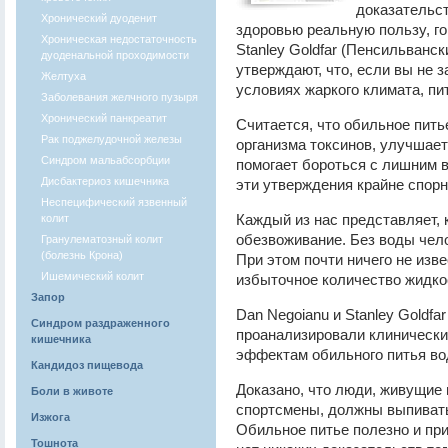
доказательст
Хронический дуоденит
здоровью реальную пользу, го
Хроническая недостаточность
Stanley Goldfar (Пенсильванс
дуоденальной проходимости
утверждают, что, если вы не 
Желтуха
условиях жаркого климата, пи
Заболевания желчного пузыря
Хронический панкреатит
Считается, что обильное пит
Рак поджелудочной железы
организма токсинов, улучшает
Синдром мальабсорбции
помогает бороться с лишним в
Дисбактериоз кишечника
эти утверждения крайне спор
Неспецифический язвенный
Каждый из нас представляет, 
колит
обезвоживание. Без воды чело
Гранулематозный колит
(болезнь Крона)
При этом почти ничего не изве
Ишемический колит
избыточное количество жидко
Запор
Dan Negoianu и Stanley Goldfa
Синдром раздраженного
проанализировали клиническ
кишечника
эффектам обильного питья во
Кандидоз пищевода
Доказано, что люди, живущие 
Боли в животе
спортсмены, должны выпиват
Изжога
Обильное питье полезно и при
Тошнота