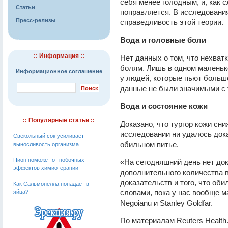
себя менее голодным, и, как 
Статьи
поправляется. В исследования
Пресс-релизы
справедливость этой теории.
Вода и головные боли
:: Информация ::
Нет данных о том, что нехват
болям. Лишь в одном маленьк
Информационное соглашение
у людей, которые пьют больше
данные не были значимыми с т
Вода и состояние кожи
:: Популярные статьи ::
Доказано, что тургор кожи сн
исследовании ни удалось дока
Свекольный сок усиливает
обильном питье.
выносливость организма
Пион поможет от побочных
«На сегодняшний день нет док
эффектов химиотерапии
дополнительного количества в
доказательств и того, что оби
Как Сальмонелла попадает в
словами, пока у нас вообще м
яйца?
Negoianu и Stanley Goldfar.
По материалам Reuters Health