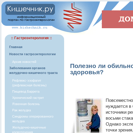
:: Гастроэнтерология ::
Главная
Новости гастроэнтерологии
Архив новостей
Полезно ли обильн
Заболевания органов
здоровья?
желудочно-кишечного тракта
Рефлюкс-эзофагит
(рефлюксная болезнь)
Пищевод Баррета
Хронический гастрит
Повсеместно 
Язвенная болезнь
нуждается в
Рак желудка
источники р
Синдромы оперированного
восьми стака
желудка
Однако эксп
Желудочно-кишечные
точки зрения
кровотечения