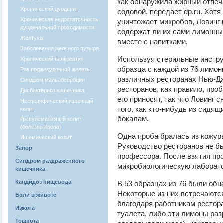
как обнаружила жирный отпеч
Хронический дуоденит
содовой, передает dp.ru. Хотя
Хроническая недостаточность
уничтожает микробов, Ловинг 
дуоденальной проходимости
содержат ли их сами лимонны
Желтуха
вместе с напитками.
Заболевания желчного пузыря
Используя стерильные инстру
Хронический панкреатит
образца с каждой из 76 лимон
Рак поджелудочной железы
различных ресторанах Нью-Д
Синдром мальабсорбции
ресторанов, как правило, проб
Дисбактериоз кишечника
его приносят, так что Ловинг
Неспецифический язвенный
того, как кто-нибудь из сидящ
колит
бокалам.
Гранулематозный колит
(болезнь Крона)
Одна проба бралась из кожуры
Ишемический колит
Руководство ресторанов не б
Запор
профессора. После взятия пр
Синдром раздраженного
микробиологическую лаборат
кишечника
Кандидоз пищевода
В 53 образцах из 76 были обн
Некоторые из них встречаютс
Боли в животе
благодаря работникам рестор
Изжога
туалета, либо эти лимоны разр
Тошнота