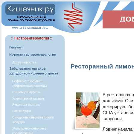
:: Гастроэнтерология ::
Главная
Новости гастроэнтерологии
Архив новостей
Ресторанный лимон
Заболевания органов
желудочно-кишечного тракта
Рефлюкс-эзофагит
(рефлюксная болезнь)
Пищевод Баррета
В ресторанах 
Хронический гастрит
дольками. Счит
Язвенная болезнь
декорируют бо
Рак желудка
США установил
Синдромы оперированного
здоровья.
желудка
Желудочно-кишечные
Ловинг начала 
кровотечения