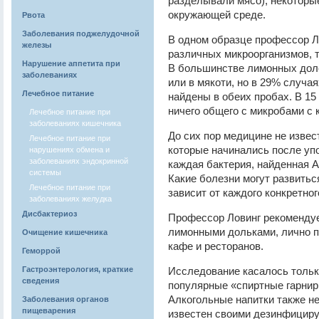
разделывали мясо), некоторые
окружающей среде.
Рвота
Заболевания поджелудочной
В одном образце профессор Л
железы
различных микроорганизмов, т
Нарушение аппетита при
В большинстве лимонных доле
заболеваниях
или в мякоти, но в 29% случ
Лечебное питание
найдены в обеих пробах. В 15
ничего общего с микробами с 
Лечебное питание при
заболеваниях кишечника
До сих пор медицине не изве
Лечебное питание при
которые начинались после уп
нарушениях обмена и
заболеваниях эндокринной
каждая бактерия, найденная А
системы
Какие болезни могут развиться
Лечебное питание при
зависит от каждого конкретног
заболеваниях желудка
Дисбактериоз
Профессор Ловинг рекомендуе
лимонными дольками, лично п
Очищение кишечника
кафе и ресторанов.
Геморрой
Гастроэнтерология, краткие
Исследование касалось только
сведения
популярные «спиртные гарниры
Алкогольные напитки также не
Заболевания органов
пищеварения
известен своими дезинфицир