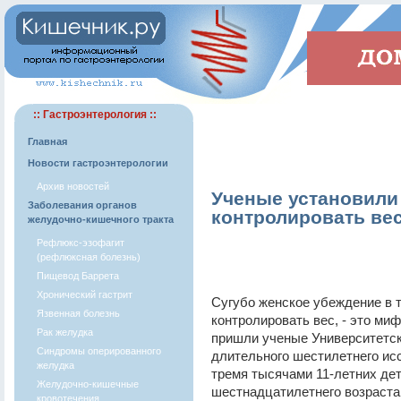
:: Гастроэнтерология ::
Главная
Новости гастроэнтерологии
Архив новостей
Ученые установили 
Заболевания органов
контролировать ве
желудочно-кишечного тракта
Рефлюкс-эзофагит
(рефлюксная болезнь)
Пищевод Баррета
Хронический гастрит
Сугубо женское убеждение в т
Язвенная болезнь
контролировать вес, - это ми
Рак желудка
пришли ученые Университетск
Синдромы оперированного
длительного шестилетнего ис
желудка
тремя тысячами 11-летних де
Желудочно-кишечные
шестнадцатилетнего возраста
кровотечения