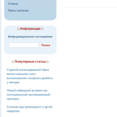
Статьи
Пресс-релизы
:: Информация ::
Информационное соглашение
:: Популярные статьи ::
Сидячий малоподвижный образ
жизни повышает риск
возникновения сахарного диабета
у женщин
Новый гибридный аспирин как
потенциальный противораковый
препарат
Соленая еда провоцирует у детей
ожирение