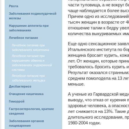
части туловища, а не вокруг б
Рвота
чаще наблюдается более высо
Заболевания поджелудочной
Причем одно из исследований,
железы
тысяч женщин в возрасте от 40
Нарушение аппетита при
отношение талии к бедру уве
заболеваниях
количества выкуриваемых ими
Лечебное питание
Еще одно сенсационное заяв
Лечебное питание при
Итальянского института по бо
заболеваниях кишечника
женщина бросает курить, кожа
Лечебное питание при
лет. От женщин, которые прин
нарушениях обмена и
заболеваниях эндокринной
требовалось бросить курить и
системы
Результат оказался странным:
Лечебное питание при
среднем помолодела на 13 лет
заболеваниях желудка
меньше.
Дисбактериоз
А ученые из Гарвардской мед
Очищение кишечника
выводу, что отказ от курения
Геморрой
здоровье человека, а опаснос
Гастроэнтерология, краткие
лет снижается на 13%. Такие
сведения
длительного исследования, п
Заболевания органов
1980-2004 годах.
пищеварения