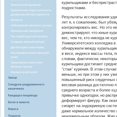
курильщиками и беспристраст
Хронический дуоденит
подростками.
Хроническая недостаточность
дуоденальной проходимости
Результаты исследования уди
Желтуха
лет я, к сожалению, был убеж
Заболевания желчного пузыря
контролировать вес. Но это н
Хронический панкреатит
демонстрируют, что юные кур
Рак поджелудочной железы
вес, чем те, кто никогда не к
Синдром мальабсорбции
Университетского колледжа в
Дисбактериоз кишечника
обнаружили между курильщикам
Неспецифический язвенный
в весе, индексе массы тела, 
колит
словам, фактически, некоторы
Гранулематозный колит
курильщики достигают средне
(болезнь Крона)
"стаж" курения. В этом случа
Ишемический колит
меньше, но при этом у них уж
Запор
повышенный риск сердечных пр
весовая разница достаточно 
Синдром раздраженного
кишечника
среднего возраста и более ху
привычке одногодки, но распре
Кандидоз пищевода
деформирует фигуру. Как ока
Боли в животе
сигарет на эндокринную систе
Изжога
даже нормальное количество 
ненормальным образом. Жир н
Тошнота