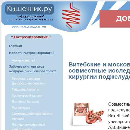
:: Гастроэнтерология ::
Главная
Новости гастроэнтерологии
Архив новостей
Витебские и моско
Заболевания органов
совместные исслед
желудочно-кишечного тракта
хирургии поджелуд
Рефлюкс-эзофагит
(рефлюксная болезнь)
Пищевод Баррета
Хронический гастрит
Язвенная болезнь
Совместны
Рак желудка
поджелудо
Синдромы оперированного
Витебский
желудка
университ
Желудочно-кишечные
А.В.Вишне
кровотечения