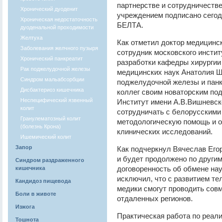
партнерстве и сотрудничеств
Хронический дуоденит
учреждением подписано сегод
Хроническая недостаточность
БЕЛТА.
дуоденальной проходимости
Желтуха
Как отметил доктор медицинс
Заболевания желчного пузыря
сотрудник московского инстит
Хронический панкреатит
разработки кафедры хирургии
Рак поджелудочной железы
медицинских наук Анатолия Ща
Синдром мальабсорбции
поджелудочной железы и панк
Дисбактериоз кишечника
коллег своим новаторским по
Неспецифический язвенный
Институт имени А.В.Вишневско
колит
сотрудничать с белорусскими
Гранулематозный колит
методологическую помощь и о
(болезнь Крона)
клинических исследований.
Ишемический колит
Запор
Как подчеркнул Вячеслав Его
и будет продолжено по другим
Синдром раздраженного
договоренность об обмене на
кишечника
исключил, что с развитием те
Кандидоз пищевода
медики смогут проводить сов
Боли в животе
отдаленных регионов.
Изжога
Практическая работа по реал
Тошнота