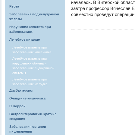
началась. В Витебской област
Рвота
завтра профессор Вячеслав Е
совместно проведут операции
Заболевания поджелудочной
железы
Нарушение аппетита при
заболеваниях
Лечебное питание
Лечебное питание при
заболеваниях кишечника
Лечебное питание при
нарушениях обмена и
заболеваниях эндокринной
системы
Лечебное питание при
заболеваниях желудка
Дисбактериоз
Очищение кишечника
Геморрой
Гастроэнтерология, краткие
сведения
Заболевания органов
пищеварения