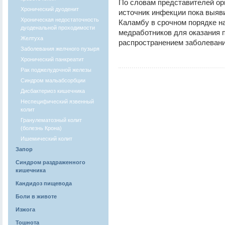
По словам представителей орг
Хронический дуоденит
источник инфекции пока выяви
Хроническая недостаточность
Каламбу в срочном порядке 
дуоденальной проходимости
медработников для оказания 
Желтуха
распространением заболевани
Заболевания желчного пузыря
Хронический панкреатит
Рак поджелудочной железы
Синдром мальабсорбции
Дисбактериоз кишечника
Неспецифический язвенный
колит
Гранулематозный колит
(болезнь Крона)
Ишемический колит
Запор
Синдром раздраженного
кишечника
Кандидоз пищевода
Боли в животе
Изжога
Тошнота