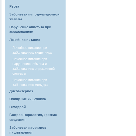
Рвота
Заболевания поджелудочной
железы
Нарушение аппетита при
заболеваниях
Лечебное питание
Лечебное питание при
заболеваниях кишечника
Лечебное питание при
нарушениях обмена и
заболеваниях эндокринной
системы
Лечебное питание при
заболеваниях желудка
Дисбактериоз
Очищение кишечника
Геморрой
Гастроэнтерология, краткие
сведения
Заболевания органов
пищеварения