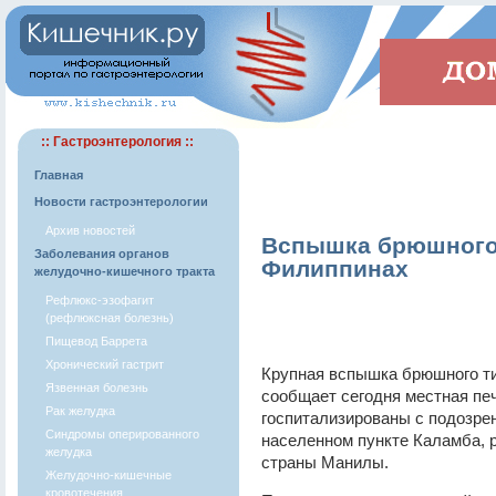
:: Гастроэнтерология ::
Главная
Новости гастроэнтерологии
Архив новостей
Вспышка брюшного
Заболевания органов
Филиппинах
желудочно-кишечного тракта
Рефлюкс-эзофагит
(рефлюксная болезнь)
Пищевод Баррета
Хронический гастрит
Крупная вспышка брюшного ти
Язвенная болезнь
сообщает сегодня местная печ
Рак желудка
госпитализированы с подозрен
Синдромы оперированного
населенном пункте Каламба, р
желудка
страны Манилы.
Желудочно-кишечные
кровотечения