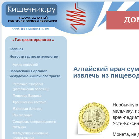
:: Гастроэнтерология ::
Главная
Новости гастроэнтерологии
Архив новостей
Алтайский врач сум
Заболевания органов
извлечь из пищево
желудочно-кишечного тракта
Рефлюкс-эзофагит
(рефлюксная болезнь)
Пищевод Баррета
Хронический гастрит
Необычную 
Язвенная болезнь
мальчику, п
Рак желудка
врач-педиат
Синдромы оперированного
Усть-Коксин
желудка
Желудочно-кишечные
Монета, не 
кровотечения