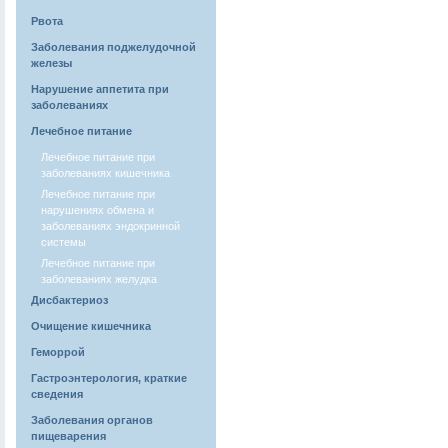
Рвота
Заболевания поджелудочной
железы
Нарушение аппетита при
заболеваниях
Лечебное питание
Лечебное питание при
заболеваниях кишечника
Лечебное питание при
нарушениях обмена и
заболеваниях эндокринной
системы
Лечебное питание при
заболеваниях желудка
Дисбактериоз
Очищение кишечника
Геморрой
Гастроэнтерология, краткие
сведения
Заболевания органов
пищеварения