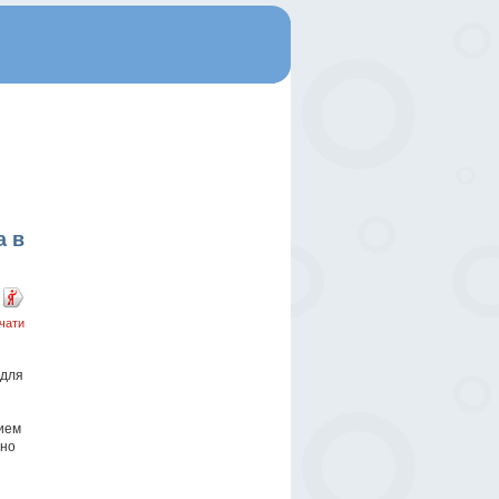
а в
чати
 для
ием
ьно