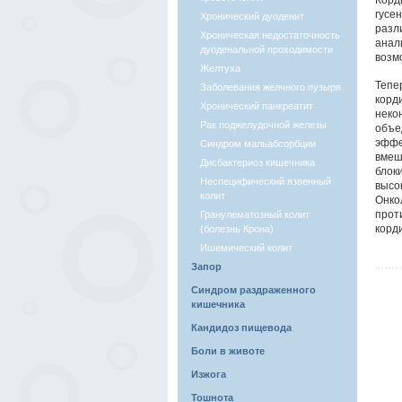
Корд
гусе
Хронический дуоденит
разл
Хроническая недостаточность
анал
дуоденальной проходимости
возм
Желтуха
Тепе
Заболевания желчного пузыря
корд
Хронический панкреатит
неко
Рак поджелудочной железы
объе
эффе
Синдром мальабсорбции
вмеш
Дисбактериоз кишечника
блок
Неспецифический язвенный
высо
колит
Онко
прот
Гранулематозный колит
корд
(болезнь Крона)
Ишемический колит
Запор
Синдром раздраженного
кишечника
Кандидоз пищевода
Боли в животе
Изжога
Тошнота