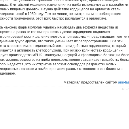
ицепс – это довольно странный паразитический гриб, произрастающий на
ницах. В китайской медицине извлечения из гриба используют для разработки
ичных пищевых добавок. Научно действие кордицепса на организм стали
изировать ещё в 1950 году. Тем не менее, не смотря на многообещающие
ожности применения, этот гриб быстро разлагается в организме.
рь наконец фармакологам удалось наблюдать два эффекта вещества из
ицепса на раковые клетки: при низких дозах кордицепин подавляет
нтролируемый рост и деление клеток, а при высоких – предотвращает клетки 
динения друг с другом, что также уменьшает их распространение. Оба эти
кта вероятно имеют одинаковый механизм действия кордицепина, который
ивается в активность клеток опухоли. При низких количествах кордицепин
ирует производство мРНК - молекулы, несущей информацию о белках; на бол
ких уровнях вещество из гриба непосредственно затрагивает выработку белка
логи надеются, что их открытие заложит основу для разработки новых
ивораковых лекарств и комбинирования разных компонентов от болезни с
ицепином.
Материал предоставлен сайтом
ami-tas
31/12