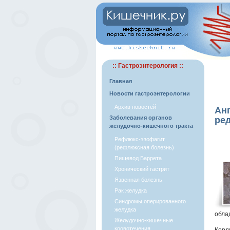
:: Гастроэнтерология ::
Главная
Новости гастроэнтерологии
Архив новостей
Ан
Заболевания органов
ред
желудочно-кишечного тракта
Рефлюкс-эзофагит
(рефлюксная болезнь)
Пищевод Баррета
Хронический гастрит
Язвенная болезнь
Рак желудка
Синдромы оперированного
желудка
обла
Желудочно-кишечные
кровотечения