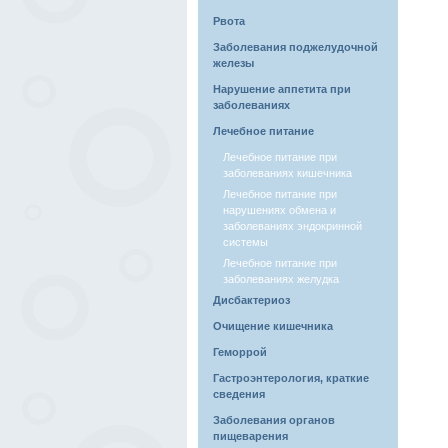
Рвота
Заболевания поджелудочной
железы
Нарушение аппетита при
заболеваниях
Лечебное питание
Лечебное питание при
заболеваниях кишечника
Лечебное питание при
нарушениях обмена и
заболеваниях эндокринной
системы
Лечебное питание при
заболеваниях желудка
Дисбактериоз
Очищение кишечника
Геморрой
Гастроэнтерология, краткие
сведения
Заболевания органов
пищеварения