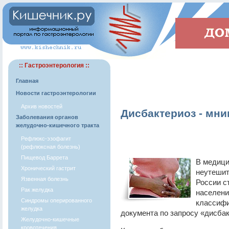
:: Гастроэнтерология ::
Главная
Новости гастроэнтерологии
Архив новостей
Дисбактериоз - мни
Заболевания органов
желудочно-кишечного тракта
Рефлюкс-эзофагит
(рефлюксная болезнь)
Пищевод Баррета
В медици
Хронический гастрит
неутешит
Язвенная болезнь
России с
Рак желудка
населени
Синдромы оперированного
классифи
желудка
документа по запросу «дисбак
Желудочно-кишечные
кровотечения