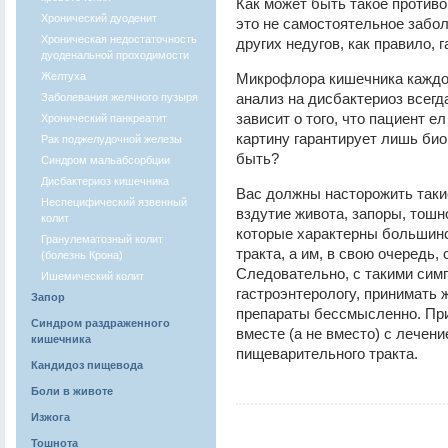
Как может быть такое противо
Хронический дуоденит
это не самостоятельное забол
Хроническая недостаточность
других недугов, как правило, 
дуоденальной проходимости
Желтуха
Микрофлора кишечника каждог
анализ на дисбактериоз всегда
Заболевания желчного пузыря
зависит о того, что пациент 
Хронический панкреатит
картину гарантирует лишь био
Рак поджелудочной железы
быть?
Синдром мальабсорбции
Дисбактериоз кишечника
Вас должны насторожить такие
Неспецифический язвенный
вздутие живота, запоры, тошно
колит
которые характерны большин
Гранулематозный колит
тракта, а им, в свою очередь,
(болезнь Крона)
Следовательно, с такими сим
Ишемический колит
гастроэнтерологу, принимать
Запор
препараты бессмысленно. При
Синдром раздраженного
вместе (а не вместо) с лечени
кишечника
пищеварительного тракта.
Кандидоз пищевода
Боли в животе
Изжога
Тошнота