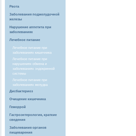
Рвота
Заболевания поджелудочной
железы
Нарушение аппетита при
заболеваниях
Лечебное питание
Лечебное питание при
заболеваниях кишечника
Лечебное питание при
нарушениях обмена и
заболеваниях эндокринной
системы
Лечебное питание при
заболеваниях желудка
Дисбактериоз
Очищение кишечника
Геморрой
Гастроэнтерология, краткие
сведения
Заболевания органов
пищеварения