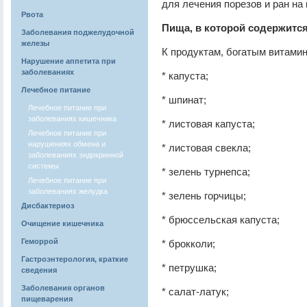
для лечения порезов и ран на 
Рвота
Пища, в которой содержится
Заболевания поджелудочной
железы
К продуктам, богатым витамин
Нарушение аппетита при
заболеваниях
* капуста;
Лечебное питание
* шпинат;
Лечебное питание при
заболеваниях кишечника
* листовая капуста;
Лечебное питание при
нарушениях обмена и
* листовая свекла;
заболеваниях эндокринной
системы
* зелень турнепса;
Лечебное питание при
заболеваниях желудка
* зелень горчицы;
Дисбактериоз
* брюссельская капуста;
Очищение кишечника
Геморрой
* брокколи;
Гастроэнтерология, краткие
* петрушка;
сведения
Заболевания органов
* салат-латук;
пищеварения