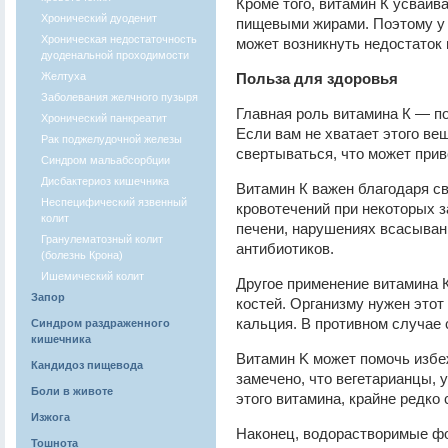
Кроме того, витамин К усваив
Хронический дуоденит
пищевыми жирами. Поэтому у 
Хроническая недостаточность
может возникнуть недостаток 
дуоденальной проходимости
Желтуха
Польза для здоровья
Заболевания желчного пузыря
Главная роль витамина К — п
Хронический панкреатит
Если вам не хватает этого ве
Рак поджелудочной железы
свертываться, что может при
Синдром мальабсорбции
Дисбактериоз кишечника
Витамин К важен благодаря с
Неспецифический язвенный
кровотечений при некоторых з
колит
печени, нарушениях всасыван
Гранулематозный колит
антибиотиков.
(болезнь Крона)
Ишемический колит
Другое применение витамина 
Запор
костей. Организму нужен это
кальция. В противном случае 
Синдром раздраженного
кишечника
Витамин K может помочь избе
Кандидоз пищевода
замечено, что вегетарианцы,
Боли в животе
этого витамина, крайне редко
Изжога
Наконец, водорастворимые ф
Тошнота