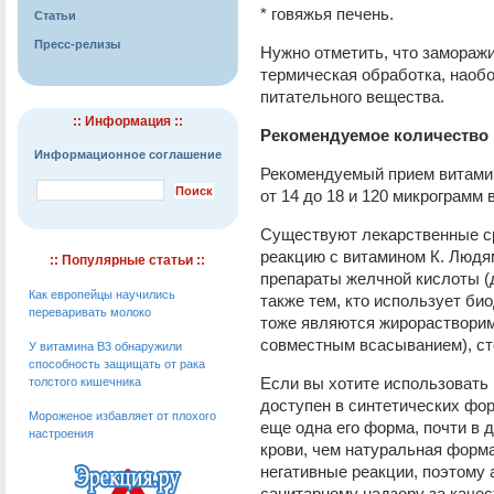
* говяжья печень.
Статьи
Пресс-релизы
Нужно отметить, что заморажи
термическая обработка, наобор
питательного вещества.
:: Информация ::
Рекомендуемое количество 
Информационное соглашение
Рекомендуемый прием витамин
от 14 до 18 и 120 микрограмм 
Существуют лекарственные ср
реакцию с витамином К. Людя
:: Популярные статьи ::
препараты желчной кислоты (д
Как европейцы научились
также тем, кто использует би
переваривать молоко
тоже являются жирорастворим
совместным всасыванием), ст
У витамина В3 обнаружили
способность защищать от рака
Если вы хотите использовать
толстого кишечника
доступен в синтетических фор
Мороженое избавляет от плохого
еще одна его форма, почти в 
настроения
крови, чем натуральная форм
негативные реакции, поэтому
санитарному надзору за каче