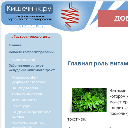
:: Гастроэнтерология ::
Главная
Новости гастроэнтерологии
Архив новостей
Главная роль витам
Заболевания органов
желудочно-кишечного тракта
Рефлюкс-эзофагит
(рефлюксная болезнь)
Пищевод Баррета
Витамин 
Хронический гастрит
котором 
Язвенная болезнь
может хр
Рак желудка
следить 
Синдромы оперированного
поскольк
желудка
токсичен.
Желудочно-кишечные
кровотечения