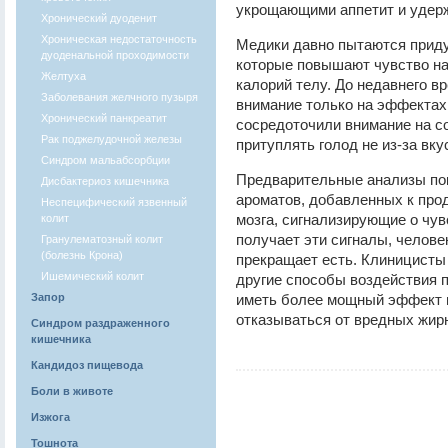
укрощающими аппетит и удер
Хронический дуоденит
Хроническая недостаточность
Медики давно пытаются прид
дуоденальной проходимости
которые повышают чувство н
Желтуха
калорий телу. До недавнего 
Заболевания желчного пузыря
внимание только на эффектах
Хронический панкреатит
сосредоточили внимание на со
Рак поджелудочной железы
притуплять голод не из-за вку
Синдром мальабсорбции
Предварительные анализы по
Дисбактериоз кишечника
ароматов, добавленных к про
Неспецифический язвенный
мозга, сигнализирующие о чув
колит
получает эти сигналы, челове
Гранулематозный колит
(болезнь Крона)
прекращает есть. Клиницисты
Ишемический колит
другие способы воздействия п
Запор
иметь более мощный эффект 
отказываться от вредных жир
Синдром раздраженного
кишечника
Кандидоз пищевода
Боли в животе
Изжога
Тошнота