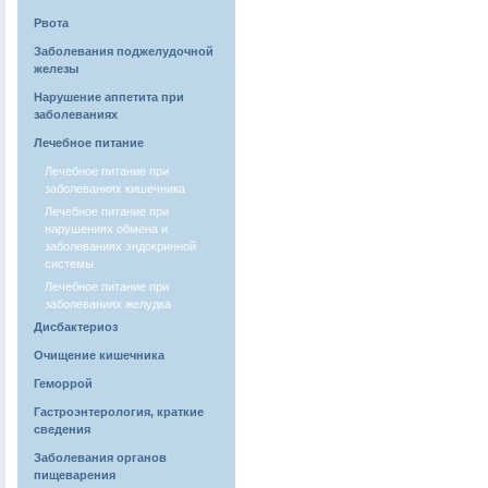
Рвота
Заболевания поджелудочной
железы
Нарушение аппетита при
заболеваниях
Лечебное питание
Лечебное питание при
заболеваниях кишечника
Лечебное питание при
нарушениях обмена и
заболеваниях эндокринной
системы
Лечебное питание при
заболеваниях желудка
Дисбактериоз
Очищение кишечника
Геморрой
Гастроэнтерология, краткие
сведения
Заболевания органов
пищеварения