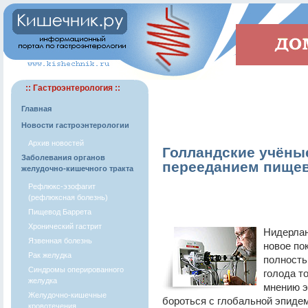
:: Гастроэнтерология ::
Главная
Новости гастроэнтерологии
Архив новостей
Голландские учёны
Заболевания органов
перееданием пище
желудочно-кишечного тракта
Рефлюкс-эзофагит
(рефлюксная болезнь)
Пищевод Баррета
Хронический гастрит
Нидерлан
Язвенная болезнь
новое по
Рак желудка
полность
Синдромы оперированного
голода т
желудка
мнению э
Желудочно-кишечные
бороться с глобальной эпиде
кровотечения