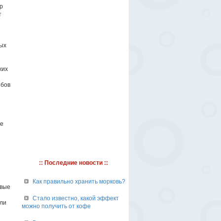
р
т
ных
жих
ибов
ые
:: Последние новости ::
Как правильно хранить морковь?
овые
Стало известно, какой эффект
али
можно получить от кофе