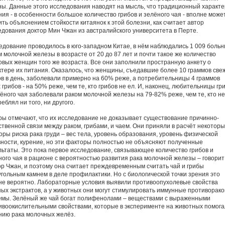
ны. Данные этого исследования наводят на мысль, что традиционный характе
ния - в особенности большое количество грибов и зелёного чая - вполне може
ить объяснением стойкости китаянок к этой болезни, как считает автор
едования доктор Мин Чжан из австралийского университета в Перте.
едование проводилось в юго-западном Китае, в нём наблюдались 1 009 боль
м молочной железы в возрасте от 20 до 87 лет и почти такое же количество
овых женщин того же возраста. Все они заполнили пространную анкету о
ктере их питания. Оказалось, что женщины, съедавшие более 10 граммов све
ов в день, заболевали примерно на 60% реже, а потребительницы 4 граммов
 грибов - на 50% реже, чем те, кто грибов не ел. И, наконец, любительницы гр
лёного чая заболевали раком молочной железы на 79-82% реже, чем те, кто не
еблял ни того, ни другого.
ры отмечают, что их исследование не доказывает существование причинно-
ственной связи между раком, грибами, и чаем. Они приняли в расчёт некотор
оры риска рака груди – вес тела, уровень образования, уровень физической
вности, курение, но эти факторы полностью не объясняют полученные
льтаты. Это пока первое исследование, связывающее количество грибов и
ного чая в рационе с вероятностью развития рака молочной железы – говорит
ор Чжан, и поэтому она считает преждевременным считать чай и грибы
угольным камнем в деле профилактики. Но с биологической точки зрения это
не вероятно. Лабораторные условия выявили противоопухолевые свойства
ных экстрактов, а у животных они могут стимулировать иммунные противорак
емы. Зелёный же чай богат полифенолами – веществами с выраженными
ивоокислительными свойствами, которые в эксперименте на животных помог
нию рака молочных желёз.