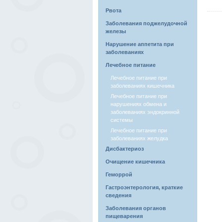
Рвота
Заболевания поджелудочной
железы
Нарушение аппетита при
заболеваниях
Лечебное питание
Лечебное питание при
заболеваниях кишечника
Лечебное питание при
нарушениях обмена и
заболеваниях эндокринной
системы
Лечебное питание при
заболеваниях желудка
Дисбактериоз
Очищение кишечника
Геморрой
Гастроэнтерология, краткие
сведения
Заболевания органов
пищеварения