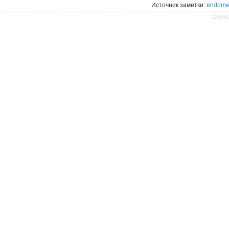
Источник заметки:
endome
29/05