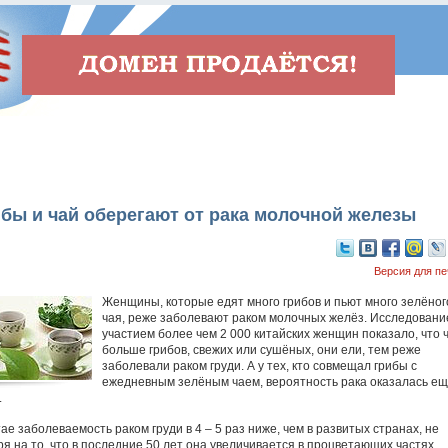
бы и чай оберегают от рака молочной железы
Версия для пе
Женщины, которые едят много грибов и пьют много зелёног
чая, реже заболевают раком молочных желёз. Исследовани
участием более чем 2 000 китайских женщин показало, что 
больше грибов, свежих или сушёных, они ели, тем реже
заболевали раком груди. А у тех, кто совмещал грибы с
ежедневным зелёным чаем, вероятность рака оказалась е
.
ае заболеваемость раком груди в 4 – 5 раз ниже, чем в развитых странах, не
ря на то, что в последние 50 лет она увеличивается в процветающих частях