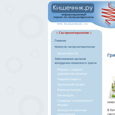
:: Гастроэнтерология ::
Главная
Новости гастроэнтерологии
Архив новостей
Гри
Заболевания органов
желудочно-кишечного тракта
Рефлюкс-эзофагит
(рефлюксная болезнь)
Пищевод Баррета
Хронический гастрит
Язвенная болезнь
Рак желудка
Синдромы оперированного
ниже
желудка
В Кит
Желудочно-кишечные
смот
кровотечения