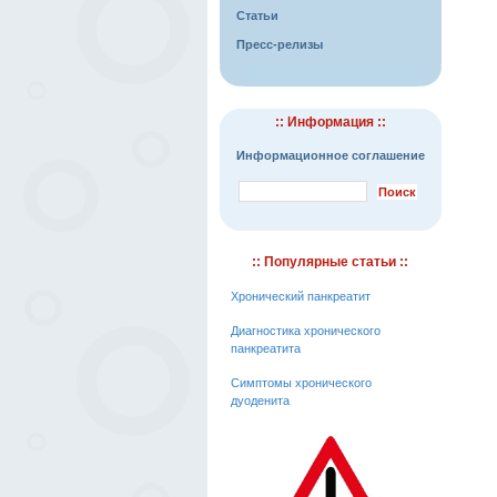
Статьи
Пресс-релизы
:: Информация ::
Информационное соглашение
:: Популярные статьи ::
Хронический панкреатит
Диагностика хронического
панкреатита
Симптомы хронического
дуоденита