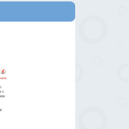
чати
о
е с
чем
щё