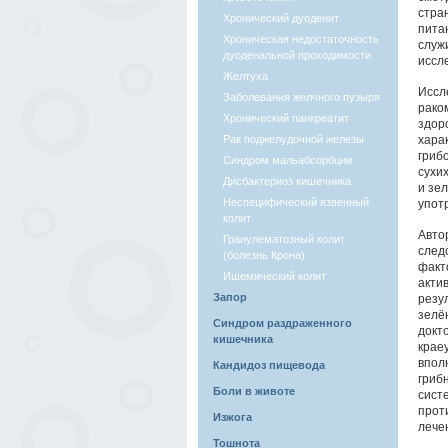
стра
Хронический дуоденит
пита
Хроническая недостаточность
служ
дуоденальной проходимости
иссл
Желтуха
Иссл
Заболевания желчного пузыря
рако
Хронический панкреатит
здор
Рак поджелудочной железы
хара
гриб
Синдром мальабсорбции
сухих
Дисбактериоз кишечника
и зе
Неспецифический язвенный
употр
колит
Авто
Гранулематозный колит
след
(болезнь Крона)
факт
Ишемический колит
акти
Запор
резу
зелё
Синдром раздраженного
докт
кишечника
крае
впол
Кандидоз пищевода
гриб
Боли в животе
сист
прот
Изжога
лече
Тошнота