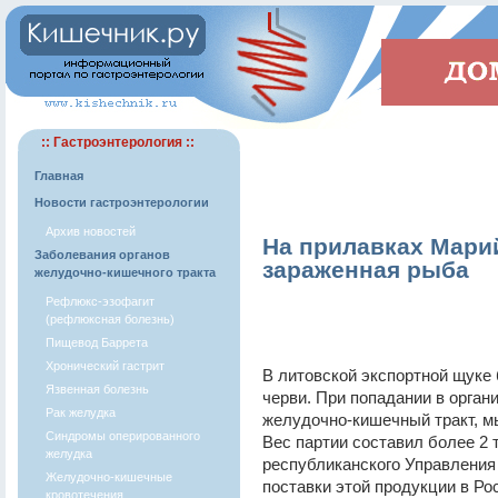
:: Гастроэнтерология ::
Главная
Новости гастроэнтерологии
Архив новостей
На прилавках Мари
Заболевания органов
зараженная рыба
желудочно-кишечного тракта
Рефлюкс-эзофагит
(рефлюксная болезнь)
Пищевод Баррета
Хронический гастрит
В литовской экспортной щуке
Язвенная болезнь
черви. При попадании в орган
Рак желудка
желудочно-кишечный тракт, м
Синдромы оперированного
Вес партии составил более 2
желудка
республиканского Управления
Желудочно-кишечные
поставки этой продукции в Ро
кровотечения