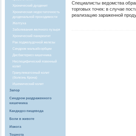
Специалисты ведомства обра
Хронический дуоденит
торговых точек: в случае пос
Хроническая недостаточность
реализацию зараженной проду
дуоденальной проходимости
Желтуха
Заболевания желчного пузыря
Хронический панкреатит
Рак поджелудочной железы
Синдром мальабсорбции
Дисбактериоз кишечника
Неспецифический язвенный
колит
Гранулематозный колит
(болезнь Крона)
Ишемический колит
Запор
Синдром раздраженного
кишечника
Кандидоз пищевода
Боли в животе
Изжога
Тошнота