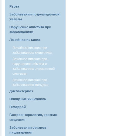
Рвота
Заболевания поджелудочной
железы
Нарушение аппетита при
заболеваниях
Лечебное питание
Лечебное питание при
заболеваниях кишечника
Лечебное питание при
нарушениях обмена и
заболеваниях эндокринной
системы
Лечебное питание при
заболеваниях желудка
Дисбактериоз
Очищение кишечника
Геморрой
Гастроэнтерология, краткие
сведения
Заболевания органов
пищеварения