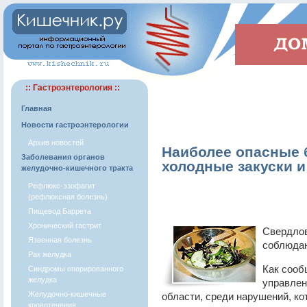
:: Гастроэнтерология ::
Главная
Новости гастроэнтерологии
Архив новостей
Наиболее опасные 
Заболевания органов
холодные закуски и
желудочно-кишечного тракта
Рефлюкс-эзофагит
(рефлюксная болезнь)
Пищевод Баррета
Хронический гастрит
Свердлов
Язвенная болезнь
соблюдаю
Рак желудка
Как сооб
Синдромы оперированного
желудка
управлен
Желудочно-кишечные
области, среди нарушений, к
кровотечения