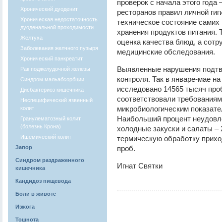
проверок с начала этого года
Хронический дуоденит
ресторанов правил личной гиг
Хроническая недостаточность
техническое состояние самих
дуоденальной проходимости
хранения продуктов питания. 
Желтуха
оценка качества блюд, а сотр
Заболевания желчного пузыря
медицинские обследования.
Хронический панкреатит
Выявленные нарушения подтв
Рак поджелудочной железы
контроля. Так в январе-мае н
Синдром мальабсорбции
исследовано 14565 тысяч проб
Дисбактериоз кишечника
соответствовали требованиям
Неспецифический язвенный
микробиологическим показател
колит
Наибольший процент неудовл
Гранулематозный колит
(болезнь Крона)
холодные закуски и салаты –
Ишемический колит
термическую обработку прихо
Запор
проб.
Синдром раздраженного
Игнат Святки
кишечника
Кандидоз пищевода
Боли в животе
Изжога
Тошнота