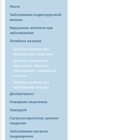
Рвота
Заболевания поджелудочной
железы
Нарушение аппетита при
заболеваниях
Лечебное питание
Лечебное питание при
заболеваниях кишечника
Лечебное питание при
нарушениях обмена и
заболеваниях эндокринной
системы
Лечебное питание при
заболеваниях желудка
Дисбактериоз
Очищение кишечника
Геморрой
Гастроэнтерология, краткие
сведения
Заболевания органов
пищеварения