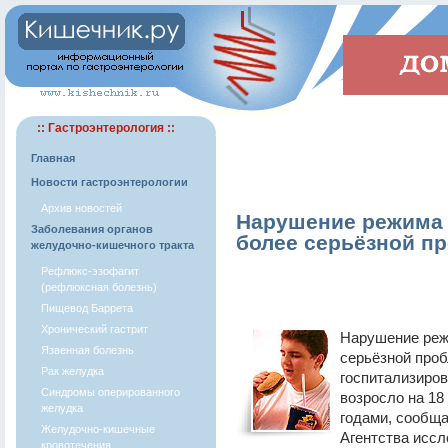
:: Гастроэнтерология ::
Главная
Новости гастроэнтерологии
Архив новостей
Нарушение режима 
Заболевания органов
более серьёзной п
желудочно-кишечного тракта
Рефлюкс-эзофагит
(рефлюксная болезнь)
Пищевод Баррета
Хронический гастрит
Нарушение реж
Язвенная болезнь
серьёзной про
Рак желудка
госпитализиров
Синдромы оперированного
возросло на 18
желудка
годами, сообщ
Желудочно-кишечные
Агентства иссл
кровотечения