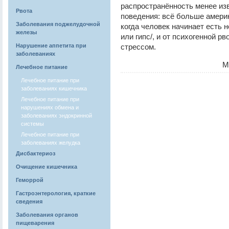
распространённость менее из
Рвота
поведения: всё больше америк
Заболевания поджелудочной
когда человек начинает есть 
железы
или гипс/, и от психогенной р
Нарушение аппетита при
стрессом.
заболеваниях
М
Лечебное питание
Лечебное питание при
заболеваниях кишечника
Лечебное питание при
нарушениях обмена и
заболеваниях эндокринной
системы
Лечебное питание при
заболеваниях желудка
Дисбактериоз
Очищение кишечника
Геморрой
Гастроэнтерология, краткие
сведения
Заболевания органов
пищеварения