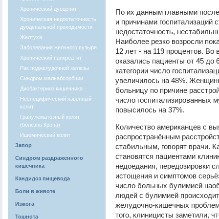
Хронический дуоденит
По их данным главными после
Хроническая недостаточность
и причинами госпитализаций с
дуоденальной проходимости
недостаточность, нестабильн
Желтуха
Наиболее резко возросли пока
Заболевания желчного пузыря
12 лет - на 119 процентов. Во
Хронический панкреатит
оказались пациенты от 45 до 6
Рак поджелудочной железы
категории число госпитализац
Синдром мальабсорбции
увеличилось на 48%. Женщин
Дисбактериоз кишечника
больницу по причине расстрой
Неспецифический язвенный
число госпитализированных м
колит
повысилось на 37%.
Гранулематозный колит
(болезнь Крона)
Количество американцев с вы
Ишемический колит
распространённым расстройст
Запор
стабильным, говорят врачи. К
становятся пациентами клиник
Синдром раздраженного
недоедания, передозировки с
кишечника
истощения и симптомов серьёз
Кандидоз пищевода
число больных булимией наоб
Боли в животе
людей с булимией происходит
Изжога
желудочно-кишечных проблем,
того, клиницисты заметили, ч
Тошнота