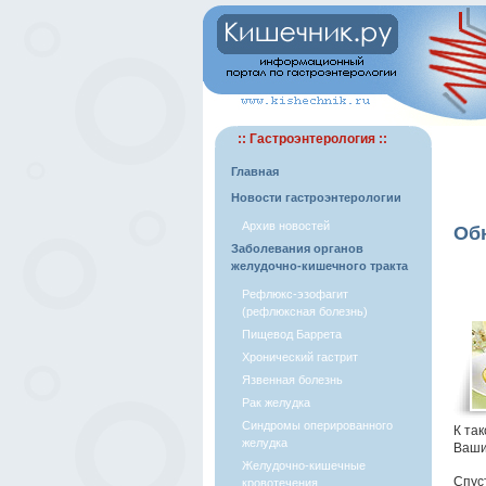
:: Гастроэнтерология ::
Главная
Новости гастроэнтерологии
Архив новостей
Об
Заболевания органов
желудочно-кишечного тракта
Рефлюкс-эзофагит
(рефлюксная болезнь)
Пищевод Баррета
Хронический гастрит
Язвенная болезнь
Рак желудка
Синдромы оперированного
К та
желудка
Ваши
Желудочно-кишечные
Спус
кровотечения