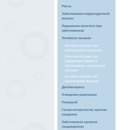
Рвота
Заболевания поджелудочной
железы
Нарушение аппетита при
заболеваниях
Лечебное питание
Лечебное питание при
заболеваниях кишечника
Лечебное питание при
нарушениях обмена и
заболеваниях эндокринной
системы
Лечебное питание при
заболеваниях желудка
Дисбактериоз
Очищение кишечника
Геморрой
Гастроэнтерология, краткие
сведения
Заболевания органов
пищеварения