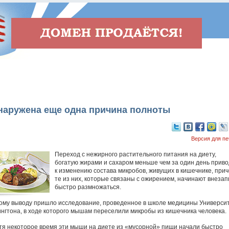
наружена еще одна причина полноты
Версия для пе
Переход с нежирного растительного питания на диету,
богатую жирами и сахаром меньше чем за один день приво
к изменению состава микробов, живущих в кишечнике, при
те из них, которые связаны с ожирением, начинают внезап
быстро размножаться.
кому выводу пришло исследование, проведенное в школе медицины Универси
нгтона, в ходе которого мышам переселили микробы из кишечника человека.
тя некоторое время эти мыши на диете из «мусорной» пищи начали быстро