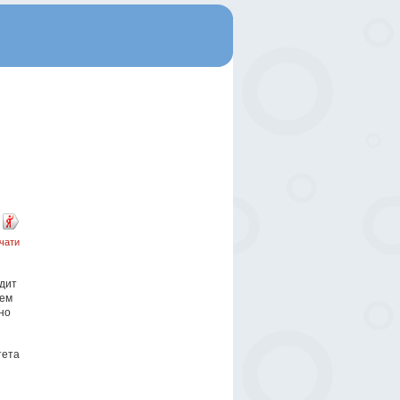
чати
дит
чем
но
тета