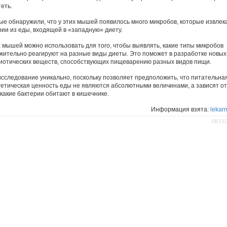
еть.
ые обнаружили, что у этих мышей появилось много микробов, которые извлек
рии из еды, входящей в «западную» диету.
х мышей можно использовать для того, чтобы выявлять, какие типы микробов
жительно реагируют на разные виды диеты. Это поможет в разработке новых
иотических веществ, способствующих пищеварению разных видов пищи.
исследование уникально, поскольку позволяет предположить, что питательна
гетическая ценность еды не являются абсолютными величинами, а зависят от
 какие бактерии обитают в кишечнике.
Информация взята:
lekarn
18/11