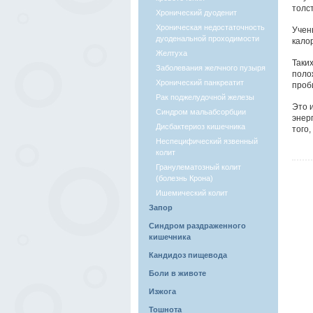
толст
Хронический дуоденит
Хроническая недостаточность
Учен
дуоденальной проходимости
кало
Желтуха
Таки
Заболевания желчного пузыря
поло
Хронический панкреатит
проб
Рак поджелудочной железы
Это 
Синдром мальабсорбции
энер
Дисбактериоз кишечника
того,
Неспецифический язвенный
колит
Гранулематозный колит
(болезнь Крона)
Ишемический колит
Запор
Синдром раздраженного
кишечника
Кандидоз пищевода
Боли в животе
Изжога
Тошнота