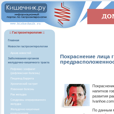
:: Гастроэнтерология ::
Главная
Новости гастроэнтерологии
Архив новостей
Покраснение лица г
Заболевания органов
предрасположеннос
желудочно-кишечного тракта
Рефлюкс-эзофагит
(рефлюксная болезнь)
Пищевод Баррета
Хронический гастрит
Покраснени
Язвенная болезнь
напитков го
Рак желудка
развития ра
Синдромы оперированного
Ivanhoe.com
желудка
Желудочно-кишечные
По данным 
кровотечения