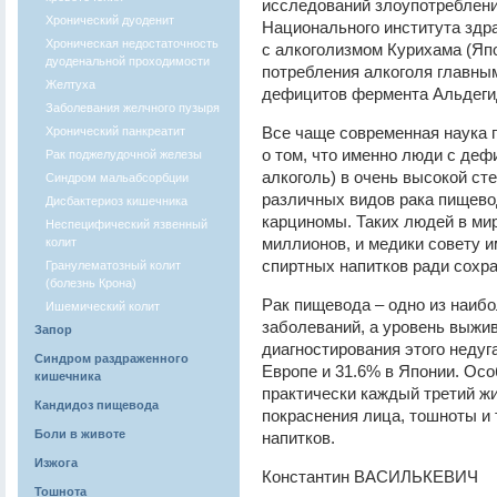
исследований злоупотреблени
Хронический дуоденит
Национального института здр
Хроническая недостаточность
с алкоголизмом Курихама (Яп
дуоденальной проходимости
потребления алкоголя главны
Желтуха
дефицитов фермента Альдегид
Заболевания желчного пузыря
Все чаще современная наука п
Хронический панкреатит
о том, что именно люди с де
Рак поджелудочной железы
алкоголь) в очень высокой с
Синдром мальабсорбции
различных видов рака пищевод
Дисбактериоз кишечника
карциномы. Таких людей в ми
Неспецифический язвенный
миллионов, и медики совету и
колит
спиртных напитков ради сохра
Гранулематозный колит
(болезнь Крона)
Рак пищевода – одно из наиб
Ишемический колит
заболеваний, а уровень выжив
Запор
диагностирования этого недуг
Синдром раздраженного
Европе и 31.6% в Японии. Осо
кишечника
практически каждый третий жи
Кандидоз пищевода
покраснения лица, тошноты и
Боли в животе
напитков.
Изжога
Константин ВАСИЛЬКЕВИЧ
Тошнота