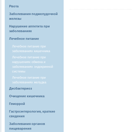
Рвота
Заболевания поджелудочной
железы
Нарушение аппетита при
заболеваниях
Лечебное питание
Лечебное питание при
заболеваниях кишечника
Лечебное питание при
нарушениях обмена и
заболеваниях эндокринной
системы
Лечебное питание при
заболеваниях желудка
Дисбактериоз
Очищение кишечника
Геморрой
Гастроэнтерология, краткие
сведения
Заболевания органов
пищеварения