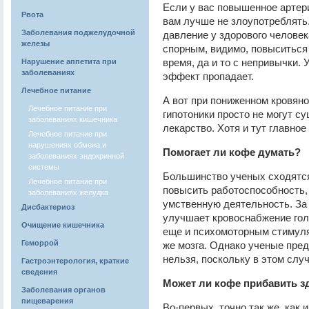
Если у вас повышенное артер
Рвота
вам лучше не злоупотреблять
Заболевания поджелудочной
давление у здорового человек
железы
спорным, видимо, повыситься 
время, да и то с непривычки. У
Нарушение аппетита при
заболеваниях
эффект пропадает.
Лечебное питание
А вот при пониженном кровян
Лечебное питание при
гипотоники просто не могут су
заболеваниях кишечника
лекарство. Хотя и тут главное
Лечебное питание при
нарушениях обмена и
Помогает ли кофе думать?
заболеваниях эндокринной
системы
Большинство ученых сходятся
Лечебное питание при
повысить работоспособность,
заболеваниях желудка
умственную деятельность. За
Дисбактериоз
улучшает кровоснабжение голо
Очищение кишечника
еще и психомоторным стимуля
Геморрой
же мозга. Однако ученые пред
нельзя, поскольку в этом случ
Гастроэнтерология, краткие
сведения
Может ли кофе прибавить з
Заболевания органов
пищеварения
Во-первых, точно так же, как и