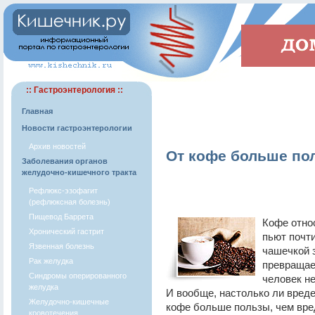
:: Гастроэнтерология ::
Главная
Новости гастроэнтерологии
Архив новостей
От кофе больше по
Заболевания органов
желудочно-кишечного тракта
Рефлюкс-эзофагит
(рефлюксная болезнь)
Пищевод Баррета
Кофе отно
Хронический гастрит
пьют почти
Язвенная болезнь
чашечкой з
Рак желудка
превращает
Синдромы оперированного
человек не
желудка
И вообще, настолько ли вреде
Желудочно-кишечные
кофе больше пользы, чем вре
кровотечения