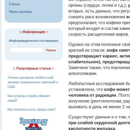
Статьи
органы (сердце, почки и т.д.),
вторых, есть данные, что рег
Пресс-релизы
снизить риск возникновения
ж
предполагают, что кофеин пре
который входит в состав камн
:: Информация ::
скорость расщепления жиров.
Информационное соглашение
Однако на этом полезные сво
краткий их список:
кофе смяг
предотвращает кариес, акти
слабительное), предотвращ
Замечено также, что поклонни
:: Популярные статьи ::
алкоголиками.
Ученые раскрыли лоббистский
заговор газировочных компаний в
Любопытные исследования бы
США
установлено, что
кофе может
человека от радиации
. Поэт
Как устрицы и рыба убивают
излучение (рентгенологам, ра
людей
выпивать в день не менее 2 ч
Как отучиться есть перед сном?
Существуют данные и о том, 
при слабой сердечной деят
кислотности желудка
.