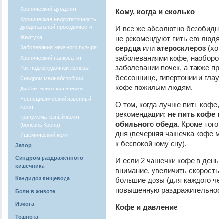
Хронический дуоденит
Кому, когда и сколько
Хроническая недостаточность
дуоденальной проходимости
И все же абсолютно безобидн
Желтуха
не рекомендуют пить его люд
сердца
или
атеросклероз
(хо
Заболевания желчного пузыря
заболеваниями кофе, наоборот
Хронический панкреатит
заболевании почек, а также 
Рак поджелудочной железы
бессоннице, гипертонии и глау
Синдром мальабсорбции
кофе пожилым людям.
Дисбактериоз кишечника
Неспецифический язвенный
О том, когда лучше пить кофе
колит
рекомендации:
не пить кофе 
Гранулематозный колит
обильного обеда
. Кроме тог
(болезнь Крона)
дня (вечерняя чашечка кофе м
Ишемический колит
к беспокойному сну).
Запор
Синдром раздраженного
И если 2 чашечки кофе в день
кишечника
внимание, увеличить скорость
Кандидоз пищевода
большие дозы (для каждого че
повышенную раздражительност
Боли в животе
Изжога
Кофе и давление
Тошнота