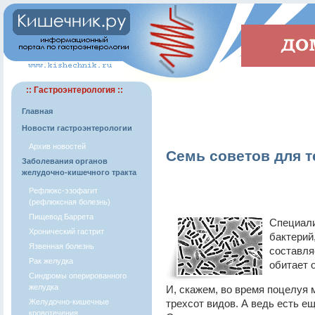
:: Гастроэнтерология ::
Главная
Новости гастроэнтерологии
Архив новостей
Семь советов для т
Заболевания органов
желудочно-кишечного тракта
Рефлюкс-эзофагит
(рефлюксная болезнь)
Пищевод Баррета
Специали
Хронический гастрит
бактерий
Язвенная болезнь
составля
Рак желудка
обитает 
Синдромы оперированного
желудка
И, скажем, во время поцелуя
Желудочно-кишечные
трехсот видов. А ведь есть ещ
кровотечения