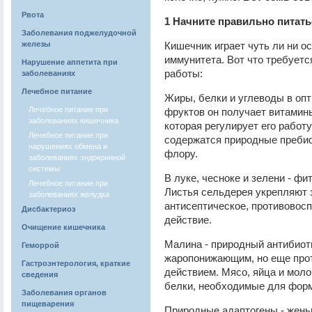
Рвота
1 Начните правильно питать
Заболевания поджелудочной
железы
Кишечник играет чуть ли ни 
иммунитета. Вот что требует
Нарушение аппетита при
работы:
заболеваниях
Лечебное питание
Жиры, белки и углеводы в оп
Лечебное питание при
фруктов он получает витамин
заболеваниях кишечника
которая регулирует его работу
Лечебное питание при
содержатся природные преби
нарушениях обмена и
флору.
заболеваниях эндокринной
системы
В луке, чесноке и зелени - ф
Лечебное питание при
Листья сельдерея укрепляют 
заболеваниях желудка
антисептическое, противовос
Дисбактериоз
действие.
Очищение кишечника
Малина - природный антибиоти
Геморрой
жаропонижающим, но еще про
Гастроэнтерология, краткие
действием. Мясо, яйца и мол
сведения
белки, необходимые для форм
Заболевания органов
пищеварения
Природные адаптогены - жень