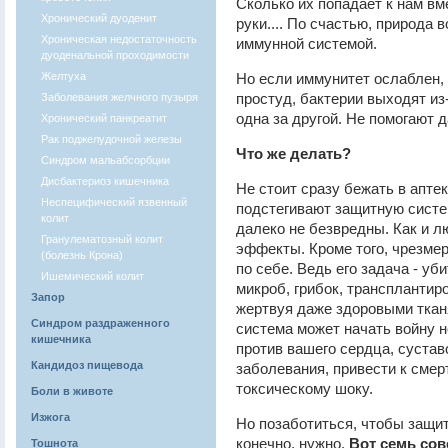
Сколько их попадает к нам вм
Хронический дуоденит
руки.... По счастью, природа 
Хроническая недостаточность
иммунной системой.
дуоденальной проходимости
Желтуха
Но если иммунитет ослаблен, 
простуд, бактерии выходят из
Заболевания желчного пузыря
одна за другой. Не помогают 
Хронический панкреатит
Рак поджелудочной железы
Что же делать?
Синдром мальабсорбции
Дисбактериоз кишечника
Не стоит сразу бежать в апте
Неспецифический язвенный
подстегивают защитную систе
колит
далеко не безвредны. Как и л
Гранулематозный колит
эффекты. Кроме того, чрезме
(болезнь Крона)
по себе. Ведь его задача - уб
Ишемический колит
микроб, грибок, трансплантиро
Запор
жертвуя даже здоровыми тканя
Синдром раздраженного
система может начать войну н
кишечника
против вашего сердца, сустав
Кандидоз пищевода
заболевания, привести к сме
токсическому шоку.
Боли в животе
Изжога
Но позаботиться, чтобы защи
конечно, нужно.
Вот семь сов
Тошнота