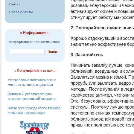
Статьи
розовая, элеутерококк и чесн
активизируют обмен и повыша
Пресс-релизы
стимулирует работу макрофаг
2. Постарайтесь лучше выс
:: Информация ::
Хорошо отдохнувший и восста
Информационное соглашение
значительно эффективнее бор
3. Закаляйтесь
Начинать закалку лучше, конеч
:: Популярные статьи ::
обливаний, воздушных и солне
Закаляться можно и зимой. Пр
Употребление яблочного сока с
прорубь или выливать ведро 
мякотью лучше для здоровья
методы. После купания в лед
Витамин С увеличивает риск
количество антител, что они 
развития возрастной катаракты
Это, безусловно, эффективно
системы. Поэтому лучше прос
Виски дает гораздо более тяжелое
постепенно снижая температур
похмелье, нежели водка
обливать холодной водой ноги,
привыкнет полностью все тел