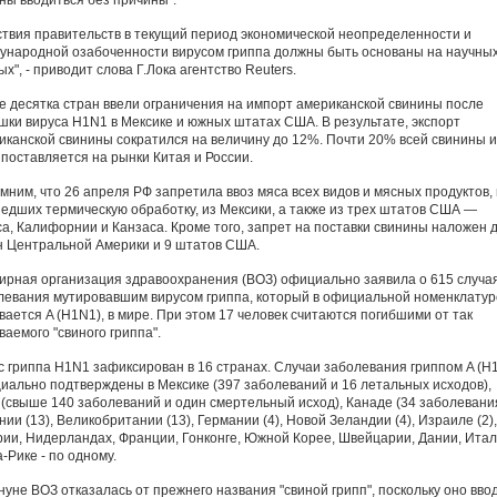
ны вводиться без причины".
ствия правительств в текущий период экономической неопределенности и
ународной озабоченности вирусом гриппа должны быть основаны на научны
х", - приводит слова Г.Лока агентство Reuters.
е десятка стран ввели ограничения на импорт американской свинины после
шки вируса H1N1 в Мексике и южных штатах США. В результате, экспорт
иканской свинины сократился на величину до 12%. Почти 20% всей свинины и
поставляется на рынки Китая и России.
мним, что 26 апреля РФ запретила ввоз мяса всех видов и мясных продуктов,
едших термическую обработку, из Мексики, а также из трех штатов США —
са, Калифорнии и Канзаса. Кроме того, запрет на поставки свинины наложен 
н Центральной Америки и 9 штатов США.
ирная организация здравоохранения (ВОЗ) официально заявила о 615 случа
левания мутировавшим вирусом гриппа, который в официальной номенклатур
вается A (H1N1), в мире. При этом 17 человек считаются погибшими от так
аемого "свиного гриппа".
с гриппа H1N1 зафиксирован в 16 странах. Случаи заболевания гриппом A (H
иально подтверждены в Мексике (397 заболеваний и 16 летальных исходов),
(свыше 140 заболеваний и один смертельный исход), Канаде (34 заболевания
ии (13), Великобритании (13), Германии (4), Новой Зеландии (4), Израиле (2),
рии, Нидерландах, Франции, Гонконге, Южной Корее, Швейцарии, Дании, Итал
-Рике - по одному.
нуне ВОЗ отказалась от прежнего названия "свиной грипп", поскольку оно вво