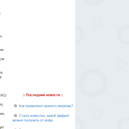
х
з
 не
для
ях
е
:: Последние новости ::
1N1)
),
Как правильно хранить морковь?
ии,
Стало известно, какой эффект
можно получить от кофе
дит