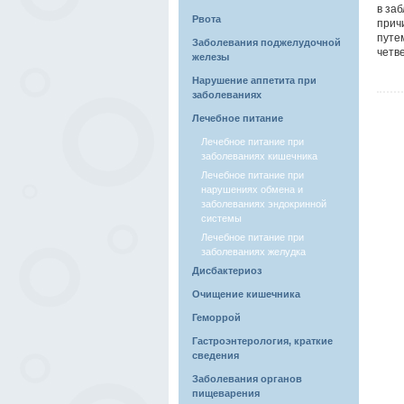
в за
Рвота
прич
путе
Заболевания поджелудочной
четве
железы
Нарушение аппетита при
заболеваниях
Лечебное питание
Лечебное питание при
заболеваниях кишечника
Лечебное питание при
нарушениях обмена и
заболеваниях эндокринной
системы
Лечебное питание при
заболеваниях желудка
Дисбактериоз
Очищение кишечника
Геморрой
Гастроэнтерология, краткие
сведения
Заболевания органов
пищеварения