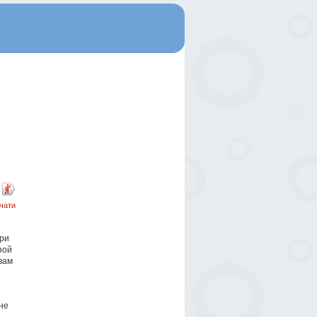
чати
эри
зой
вам
не