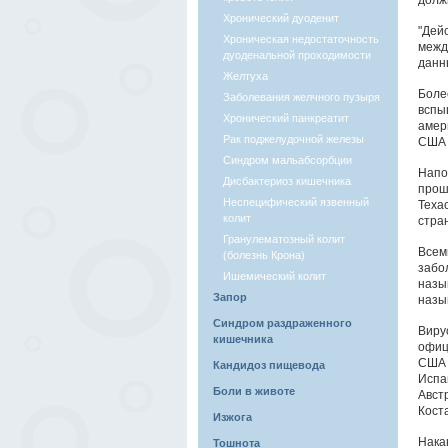
долж
Хронический дуоденит
"Дей
Хроническая недостаточность
межд
дуоденальной проходимости
данны
Желтуха
Боле
Заболевания желчного пузыря
вспы
Хронический панкреатит
амер
Рак поджелудочной железы
США 
Синдром мальабсорбции
Напо
Дисбактериоз кишечника
прош
Неспецифический язвенный
Теха
колит
стра
Гранулематозный колит
Всем
(болезнь Крона)
забо
Ишемический колит
назы
Запор
назыв
Синдром раздраженного
Виру
кишечника
офиц
США 
Кандидоз пищевода
Испан
Боли в животе
Авст
Коста
Изжога
Нака
Тошнота