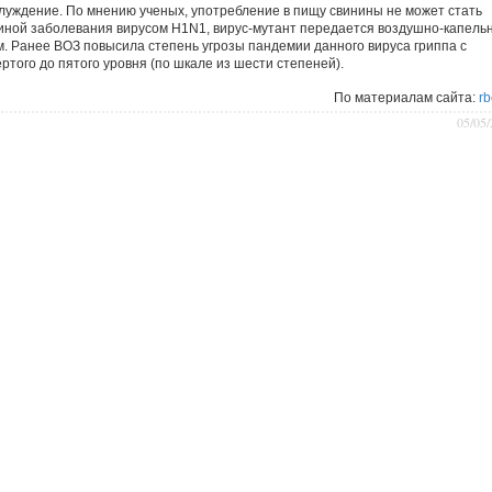
блуждение. По мнению ученых, употребление в пищу свинины не может стать
иной заболевания вирусом H1N1, вирус-мутант передается воздушно-капель
м. Ранее ВОЗ повысила степень угрозы пандемии данного вируса гриппа с
ртого до пятого уровня (по шкале из шести степеней).
По материалам сайта:
rb
05/05