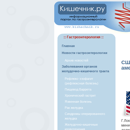
:: Гастроэнтерология ::
Главная
Новости гастроэнтерологии
Архив новостей
США
Заболевания органов
ам
желудочно-кишечного тракта
Рефлюкс-эзофагит
(рефлюксная болезнь)
Пищевод Баррета
Хронический гастрит
Язвенная болезнь
Рак желудка
Синдромы оперированного
желудка
Г.Ло
Желудочно-кишечные
мини
кровотечения