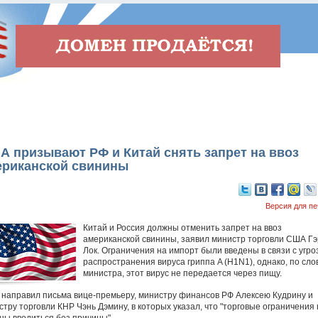
 призывают РФ и Китай снять запрет на ввоз
ериканской свинины
Версия для пе
Китай и Россия должны отменить запрет на ввоз
американской свинины, заявил министр торговли США Г
Лок. Ограничения на импорт были введены в связи с угро
распространения вируса гриппа A (H1N1), однако, по сло
министра, этот вирус не передается через пищу.
к направил письма вице-премьеру, министру финансов РФ Алексею Кудрину и
стру торговли КНР Чэнь Дэмину, в которых указал, что "торговые ограничения 